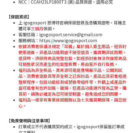
NCC：CCAH23LP1800T3 (黑) 品質保證，盜用必究
【保固資訊】
上 igogosport 思博特官網保固登錄及憑購買證明，耳機主
體可享
三個月
保固。
客服信箱：igogosport.service@gmail.com
服務網站：https://www.igogosport.com
依據消費者保護法規定「耳機」屬於個人衛生用品，經拆封
使用過後，非產品功能瑕疵不接受退貨。鑑賞期非試用期。
退貨時，須保持商品完整包裝。如經拆封後無法恢復原商品
可銷售狀況而產生的包裝整新費，將由客戶自行負擔。
福利品為非全新品，其來源可能是賣場展示品、公關測試
品、消費者退換貨等非全新之已拆封品。產品出貨前會經過
整新程序，包括功能檢測或替換零組件等，外觀上或產品外
盒可能會有些許刮傷、破損，但產品功能運作皆為正常。購
買前，請務必確定為您可接受範圍，避免造成您的困擾。
福利品一樣享有專業保固服務以及七天鑑賞期保障，請您放
心。
【免責聲明與注意事項】
訂單成立不代表購買契約成立，igogosport保留是訂單成
立之權利