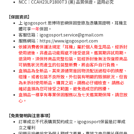
NCC：CCAH23LP1800T3 (黑) 品質保證，盜用必究
【保固資訊】
上 igogosport 思博特官網保固登錄及憑購買證明，耳機主
體可享
一年
保固。
客服信箱：igogosport.service@gmail.com
服務網站：https://www.igogosport.com
依據消費者保護法規定「耳機」屬於個人衛生用品，經拆封
使用過後，非產品功能瑕疵不接受退貨。鑑賞期非試用期。
退貨時，須保持商品完整包裝。如經拆封後無法恢復原商品
可銷售狀況而產生的包裝整新費，將由客戶自行負擔。
盒損品為全新品，其來源通常是因物流配送過程中的擠壓、
碰撞，或者包裝不良所致。外包裝有明顯的毀損狀況，但皆
為未拆封使用新品。購買之前，請務必仔細檢查。 請務必
確認盒損為您可接受之範圍，避免造成您的困擾。
盒損品一樣享有專業保固服務以及七天鑑賞期保障，請您放
心。
【免責聲明與注意事項】
訂單成立不代表購買契約成立，igogosport保留是訂單成
立之權利
因顯示設備設定及個人觀感之差異，賣場之商品圖片僅供參