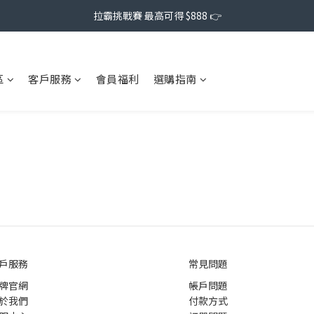
拉霸挑戰賽 最高可得 $888 👉
區
客戶服務
會員福利
選購指南
戶服務
常見問題
牌官網
帳戶問題
於我們
付款方式