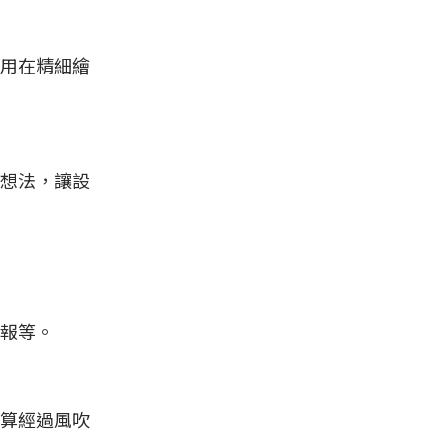
用在精細繪
想法，讓設
報等。
算經過風吹