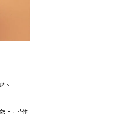
牌。
裝飾上，替作