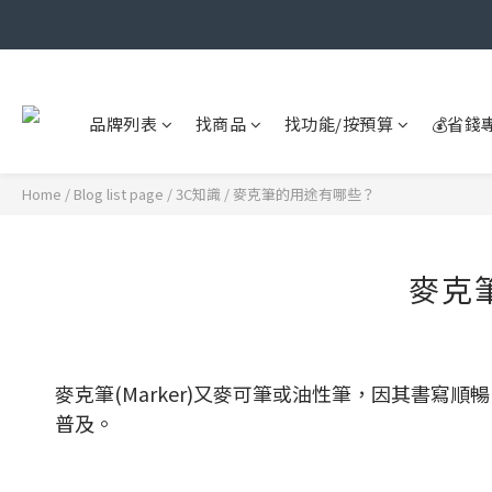
品牌列表
找商品
找功能/按預算
💰省錢
Home
/
Blog list page
/
3C知識
/
麥克筆的用途有哪些？
麥克
麥克筆(Marker)又麥可筆或油性筆，因其書
普及。