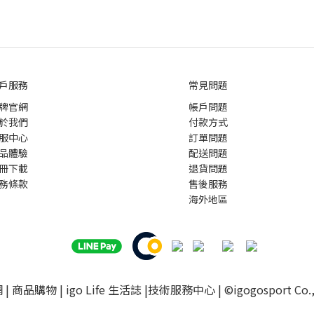
戶服務
常見問題
牌官網
帳戶問題
於我們
付款方式
服中心
訂單問題
品體驗
配送問題
冊下載
退貨問題
務條款
售後服務
海外地區
網
|
商品購物
|
igo Life 生活誌
|
技術服務中心
| ©igogosport Co., 