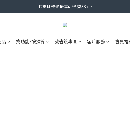
拉霸挑戰賽 最高可得 $888 👉
商品
找功能/按預算
💰省錢專區
客戶服務
會員福