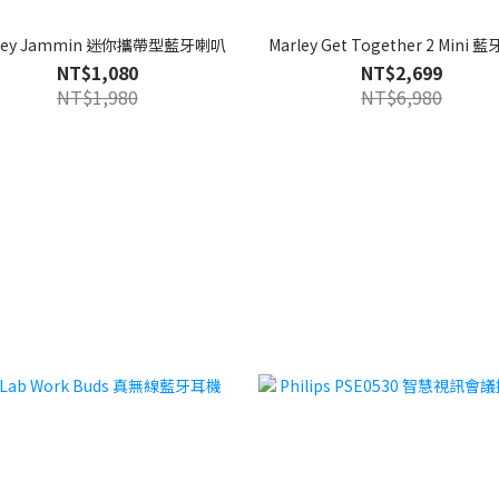
rley Jammin 迷你攜帶型藍牙喇叭
Marley Get Together 2 Mini
NT$1,080
NT$2,699
NT$1,980
NT$6,980