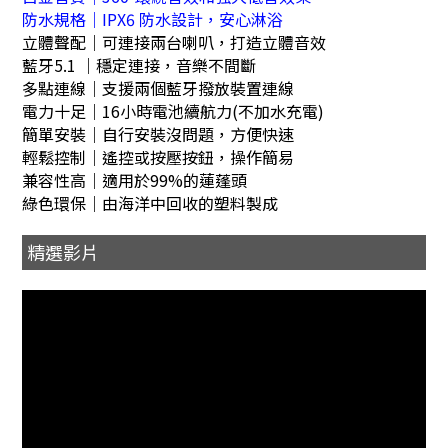
防水規格｜IPX6 防水設計，安心淋浴
立體聲配｜可連接兩台喇叭，打造立體音效
藍牙5.1 ｜穩定連接，音樂不間斷
多點連線｜支援兩個藍牙撥放裝置連線
電力十足｜16小時電池續航力(不加水充電)
簡單安裝｜自行安裝沒問題，方便快速
輕鬆控制｜遙控或按壓按鈕，操作簡易
兼容性高｜適用於99%的蓮蓬頭
綠色環保｜由海洋中回收的塑料製成
精選影片