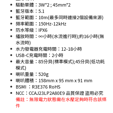
驅動單體：3W*2 ; 45mm*2
藍牙版本：5.1
藍牙範圍：10m(最多同時連接2個設備來源)
頻率範圍：150Hz-12kHz
防水等級：IPX6
播放時間：∞小時(水流進行時);約16小時(無
水流時)
水力發電器充電時間：12-18小時
USB-C充電時間：2小時
最大音量：85分貝(標準模式);45分貝(低功耗
模式)
喇叭重量：520g
喇叭體積：158mm x 95 mm x 91 mm
BSMI ：R3E376 RoHS
NCC：CCAJ23LP2A80E9 品質保證 盜用必究
備註：無限電力狀態需在水壓足夠時符合該條
件