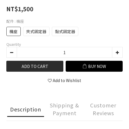
NT$1,500
配件
: 機座
機座
夾式固定器
黏式固定器
Quantity
ADD TO CART
BUY NOW
Add to Wishlist
Shipping &
Customer
Description
Payment
Reviews