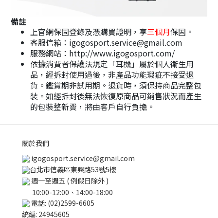
備註
上官網保固登錄及憑購買證明，享
三個月
保固。
客服信箱：igogosport.service@gmail.com
服務網站：http://www.igogosport.com/
依據消費者保護法規定「耳機」屬於個人衛生用
品，經拆封使用過後，非產品功能瑕疵不接受退
貨。鑑賞期非試用期。退貨時，須保持商品完整包
裝。如經拆封後無法恢復原商品可銷售狀況而產生
的包裝整新費，將由客戶自行負擔。
關於我們
igogosport.service@gmail.com
台北市信義區東興路53號5樓
週一至週五 ( 例假日除外 )
10:00-12:00、14:00-18:00
電話: (02)2599-6605
統編: 24945605