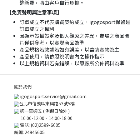
整新費，將由客戶自行負擔。
【免責聲明與注意事項】
訂單成立不代表購買契約成立，igogosport保留是
訂單成立之權利
因顯示設備設定及個人觀感之差異，賣場之商品圖
片僅供參考，以實際商品為準
產品規格若敘述若如有誤差，以盒裝實物為主
產品使用，請依照說明書內之操作指示
以上規格資料若有錯誤，以原廠所公佈資料為準
關於我們
igogosport.service@gmail.com
台北市信義區東興路53號5樓
週一至週五 ( 例假日除外 )
10:00-12:00、14:00-18:00
電話: (02)2599-6605
統編: 24945605