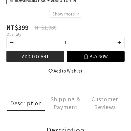
🛒 單筆消費滿$1000免運費 on order
Show more
NT$399
NT$1,980
Quantity
ADD TO CART
BUY NOW
Add to Wishlist
Shipping &
Customer
Description
Payment
Reviews
Description