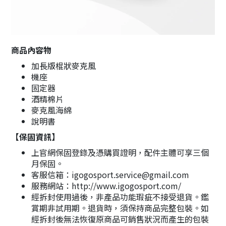
商品內容物
加長版棍狀麥克風
機座
固定器
酒精棉片
麥克風海綿
說明書
【保固資訊】
上官網保固登錄及憑購買證明，配件主體可享三個
月保固。
客服信箱：igogosport.service@gmail.com
服務網站：http://www.igogosport.com/
經拆封使用過後，非產品功能瑕疵不接受退貨。鑑
賞期非試用期。退貨時，須保持商品完整包裝。如
經拆封後無法恢復原商品可銷售狀況而產生的包裝