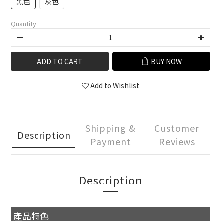
黑色
灰色
Quantity
ADD TO CART
BUY NOW
Add to Wishlist
Shipping &
Customer
Description
Payment
Reviews
Description
產品特色