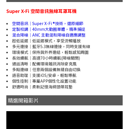
Super X-Fi 空間音訊無線耳罩耳機
空間音訊｜Super X-Fi ®技術，還原細節
定製校調｜40mm大動圈單體，精準捕捉
混合降噪｜ANC 主動混和降噪自適應調整
超低延遲｜低延遲模式，享受流暢播放
多元連接｜藍牙5.3無線連接，同時支援有線
環境模式｜保持與外界連結，輕鬆感知周圍
長效續航｜高達70小時續航(降噪關閉)
通話清晰｜配備環境雜訊消除麥克風
多點連線｜任意兩個設備無縫自由切換
語音助理｜支援iOS/安卓，輕鬆導航
個性控制｜專屬APP個性化設置功能
舒適時尚｜柔軟記憶海綿頭帶耳墊
精選開箱影片