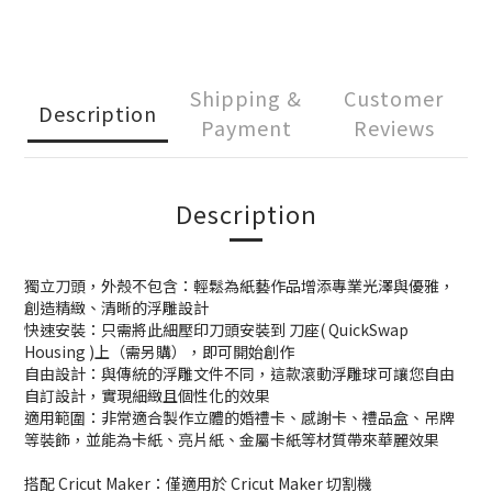
Shipping &
Customer
Description
Payment
Reviews
Description
獨立刀頭，外殼不包含：輕鬆為紙藝作品增添專業光澤與優雅，
創造精緻、清晰的浮雕設計
快速安裝：只需將此細壓印刀頭安裝到 刀座( QuickSwap
Housing )上（需另購），即可開始創作
自由設計：與傳統的浮雕文件不同，這款滾動浮雕球可讓您自由
自訂設計，實現細緻且個性化的效果
適用範圍：非常適合製作立體的婚禮卡、感謝卡、禮品盒、吊牌
等裝飾，並能為卡紙、亮片紙、金屬卡紙等材質帶來華麗效果
搭配 Cricut Maker：僅適用於 Cricut Maker 切割機