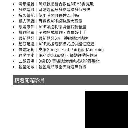
清晰通話｜降噪技術結合數位MEMS麥克風
多點連線｜可透過藍牙多點連接多個設備
持久續航｜使用時間可長達21小時
聽力保護｜可透過APP調整最大音量
環境感知｜APP可控制環境音聆聽音量
操作簡單｜全觸控式操作，直覺好上手
最新藍牙｜最新藍牙5.4，連線穩定快速
超低延遲｜APP支援電影模式提供超低延遲
快速配對｜支援Google Fast Pair(適用Android)
運動防水｜IPX4防水(耳機)，通勤運動皆適合
三組音場｜3組 EQ 音場快速切換或APP客製化
輕量配戴｜輕盈隱形感全天舒適無負擔
精選開箱影片