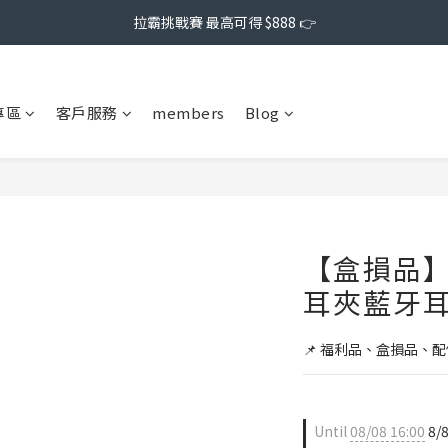
拉霸挑戰賽 最高可得 $888 👉
專區
客戶服務
members
Blog
【盒損品】J
耳夾藍牙
📌 福利品、盒損品、
Until
08/08 16:00
8/