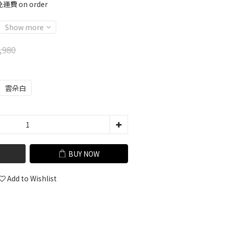
運費 on order
Show more
,980
雲朵白
BUY NOW
Add to Wishlist