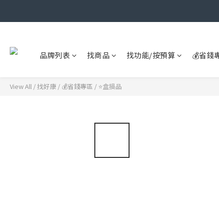
品牌列表
找商品
找功能/按預算
💰省錢
View All
/
找好康
/
💰省錢專區
/
⭐盒損品