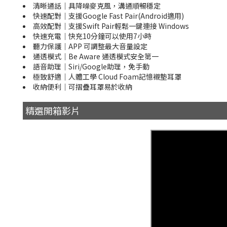
清晰通話｜具降噪麥克風，溝通順暢穩定
快速配對｜支援Google Fast Pair(Android適用)
高效配對｜支援Swift Pair輕鬆一鍵連接 Windows
快速充電｜快充10分鐘可以使用7小時
聽力保護｜APP 可調整最大音量設定
通透模式｜Be Aware 通透模式安全第一
語音助理｜Siri/Google助理，免手動
極致舒適｜人體工學 Cloud Foam記憶襯墊耳罩
收納便利｜可摺疊耳罩易於收納
精選開箱影片