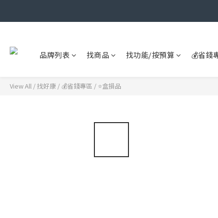
品牌列表
找商品
找功能/按預算
💰省錢
View All
/
找好康
/
💰省錢專區
/
⭐盒損品