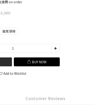
運費 on order
1,980
鼠尾草綠
BUY NOW
Add to Wishlist
Customer Reviews