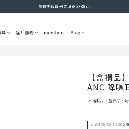
拉霸挑戰賽 最高可得 $888 👉
專區
客戶服務
members
Blog
【盒損品】J
ANC 降
📌 福利品、盒損品、
Until
08/08 16:00
8/