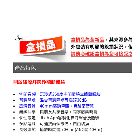
產品特色
開啟降噪舒適聆聽新體驗
空間音頻｜沉浸式360度空間環繞立體聲體驗
智慧降噪｜混合智慧降噪可高達30dB
高清音質｜40mm驅動單體，實驗室音質
無線共享｜與朋友共享音樂，同享歡樂時刻
個性設定｜JLab App客製化自訂聲音及體驗
多點連線｜可連接兩個設備，自由切換
長效續航｜播放時間達 70+ hr (ANC開 40+hr)