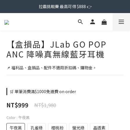
拉霸挑戰賽 最高可得 $888 👉
【盒損品】JLab GO POP
ANC 降噪真無線藍牙耳機
📌 福利品、盒損品、配件不適用折扣碼、購物金。
🛒 單筆消費滿$1000免運費 on order
NT$999
NT$1,980
Color
: 午夜黑
午夜黑
孔雀綠
櫻桃粉
螢光綠
晶透紫