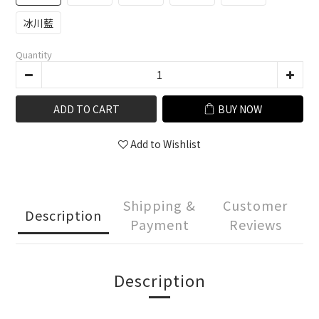
冰川藍
Quantity
ADD TO CART
BUY NOW
Add to Wishlist
Shipping &
Customer
Description
Payment
Reviews
Description