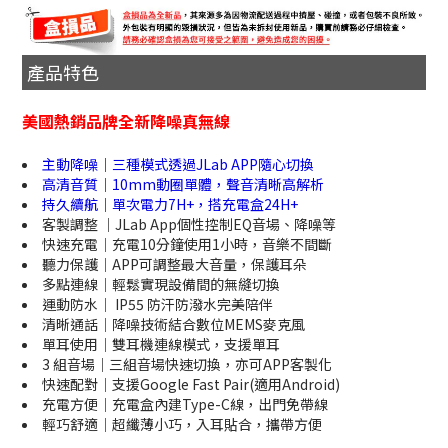
產品特色
美國熱銷品牌全新降噪真無線
主動降噪｜三種模式透過JLab APP隨心切換
高清音質｜10mm動圈單體，聲音清晰高解析
持久續航｜單次電力7H+，搭充電盒24H+
客製調整 ｜JLab App個性控制EQ音場、降噪等
快速充電｜充電10分鐘使用1小時，音樂不間斷
聽力保護｜APP可調整最大音量，保護耳朵
多點連線｜輕鬆實現設備間的無縫切換
運動防水｜ IP55 防汗防潑水完美陪伴
清晰通話｜降噪技術結合數位MEMS麥克風
單耳使用｜雙耳機連線模式，支援單耳
3 組音場｜三組音場快速切換，亦可APP客製化
快速配對｜支援Google Fast Pair(適用Android)
充電方便｜充電盒內建Type-C線，出門免帶線
輕巧舒適｜超纖薄小巧，入耳貼合，攜帶方便