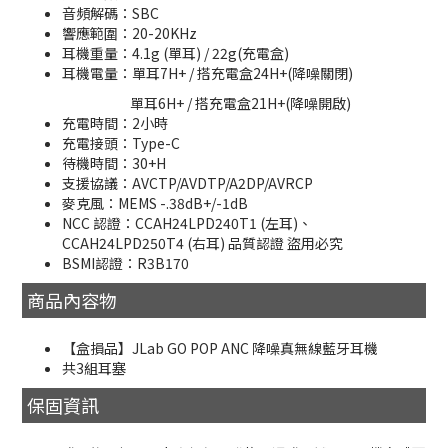
音頻解碼：SBC
響應範圍：20-20KHz
耳機重量：4.1g (單耳) / 22g(充電盒)
耳機電量：單耳7H+ / 搭充電盒24H+(降噪關閉)
單耳6H+ / 搭充電盒21H+(降噪開啟)
充電時間：2小時
充電接頭：Type-C
待機時間：30+H
支援協議：AVCTP/AVDTP/A2DP/AVRCP
麥克風：MEMS -.38dB+/-1dB
NCC 認證：CCAH24LPD240T1 (左耳)、
CCAH24LPD250T4 (右耳) 品質認證 盜用必究
BSMI認證：R3B170
商品內容物
【盒損品】JLab GO POP ANC 降噪真無線藍牙耳機
共3組耳塞
保固資訊