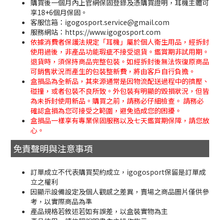
購買後一個月內上官網保固登錄及憑購買證明，耳機主體可
享18+6個月保固。
客服信箱：igogosport.service@gmail.com
服務網站：https://www.igogosport.com
依據消費者保護法規定「耳機」屬於個人衛生用品，經拆封
使用過後，非產品功能瑕疵不接受退貨。鑑賞期非試用期。
退貨時，須保持商品完整包裝。如經拆封後無法恢復原商品
可銷售狀況而產生的包裝整新費，將由客戶自行負擔。
盒損品為全新品，其來源通常是因物流配送過程中的擠壓、
碰撞，或者包裝不良所致。外包裝有明顯的毀損狀況，但皆
為未拆封使用新品。購買之前，請務必仔細檢查。 請務必
確認盒損為您可接受之範圍，避免造成您的困擾。
盒損品一樣享有專業保固服務以及七天鑑賞期保障，請您放
心。
免責聲明與注意事項
訂單成立不代表購買契約成立，igogosport保留是訂單成
立之權利
因顯示設備設定及個人觀感之差異，賣場之商品圖片僅供參
考，以實際商品為準
產品規格若敘述若如有誤差，以盒裝實物為主