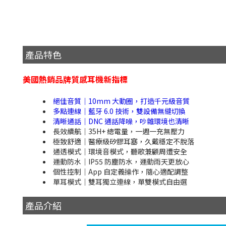
產品特色
美國熱銷品牌質感耳機新指標
絕佳音質｜10mm 大動圈，打造千元級音質
多點連線｜藍牙 6.0 技術，雙設備無縫切換
清晰通話｜DNC 通話降噪，吵雜環境也清晰
長效續航｜35H+ 總電量，一週一充無壓力
極致舒適｜醫療級矽膠耳塞，久戴穩定不脫落
通透模式｜環境音模式，聽歌兼顧周遭安全
運動防水｜IP55 防塵防水，運動雨天更放心
個性控制｜App 自定義操作，隨心適配調整
單耳模式｜雙耳獨立連線，單雙模式自由選
產品介紹