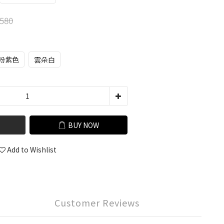
580
粉紫色
雲朵白
BUY NOW
Add to Wishlist
Customer Reviews