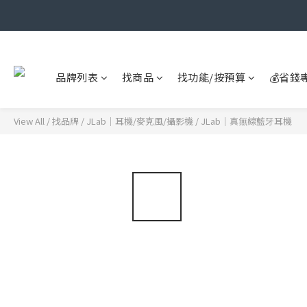
品牌列表
找商品
找功能/按預算
💰省錢
View All
/
找品牌
/
JLab｜耳機/麥克風/攝影機
/
JLab｜真無線藍牙耳機