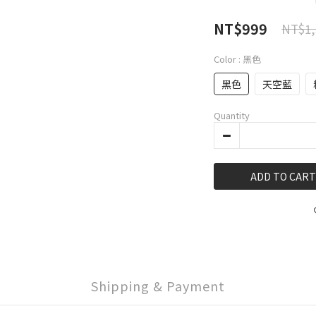
NT$999
NT$1,
Color
: 黑色
黑色
天空藍
Quantity
ADD TO CART
Shipping & Payment