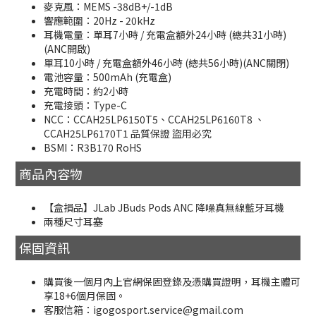
麥克風：MEMS -38dB+/-1dB
響應範圍：20Hz - 20kHz
耳機電量：單耳7小時 / 充電盒額外24小時 (總共31小時)
(ANC開啟)
單耳10小時 / 充電盒額外46小時 (總共56小時)(ANC關閉)
電池容量：500mAh (充電盒)
充電時間：約2小時
充電接頭：Type-C
NCC：CCAH25LP6150T5、CCAH25LP6160T8 、
CCAH25LP6170T1 品質保證 盜用必究
BSMI：R3B170 RoHS
商品內容物
【盒損品】JLab JBuds Pods ANC 降噪真無線藍牙耳機
兩種尺寸耳塞
保固資訊
購買後一個月內上官網保固登錄及憑購買證明，耳機主體可
享18+6個月保固。
客服信箱：igogosport.service@gmail.com