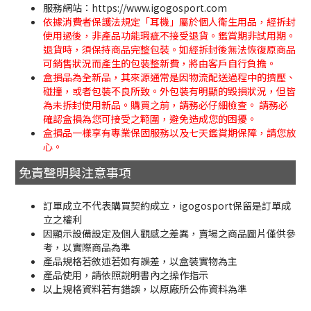
服務網站：https://www.igogosport.com
依據消費者保護法規定「耳機」屬於個人衛生用品，經拆封
使用過後，非產品功能瑕疵不接受退貨。鑑賞期非試用期。
退貨時，須保持商品完整包裝。如經拆封後無法恢復原商品
可銷售狀況而產生的包裝整新費，將由客戶自行負擔。
盒損品為全新品，其來源通常是因物流配送過程中的擠壓、
碰撞，或者包裝不良所致。外包裝有明顯的毀損狀況，但皆
為未拆封使用新品。購買之前，請務必仔細檢查。 請務必
確認盒損為您可接受之範圍，避免造成您的困擾。
盒損品一樣享有專業保固服務以及七天鑑賞期保障，請您放
心。
免責聲明與注意事項
訂單成立不代表購買契約成立，igogosport保留是訂單成
立之權利
因顯示設備設定及個人觀感之差異，賣場之商品圖片僅供參
考，以實際商品為準
產品規格若敘述若如有誤差，以盒裝實物為主
產品使用，請依照說明書內之操作指示
以上規格資料若有錯誤，以原廠所公佈資料為準