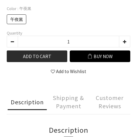
Color
: 午夜黑
午夜黑
Quantity
ADD TO CART
BUY NOW
Add to Wishlist
Shipping &
Customer
Description
Payment
Reviews
Description