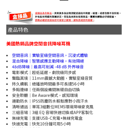
產品特色
美國熱銷品牌空間音訊降噪耳機
空間音訊｜實驗室級空間音訊，沉浸式體驗
混合降噪｜智慧感應主動降噪，有效隔絕
48dB降噪｜最高可削減 -48 dB 外界噪音
電影模式｜超低延遲，劇院級同步感
聲臨其境｜11mm震撼大動圈，實驗室級音質
持久續航｜總播放時間最多可長達56小時
多點連線｜任兩個設備間無縫自由切換
安全聆聽｜Be Aware模式，感知環境
運動防水｜IP55防塵防水輕鬆應對小雨汗水
清晰通話｜單耳3組數位MEMS環境降噪麥克風
三組音場｜3組 EQ 音場快速切換或APP客製化
無線充電｜支援USB-C充電+無線充電盒
快速充電｜快充10分鐘可用5小時