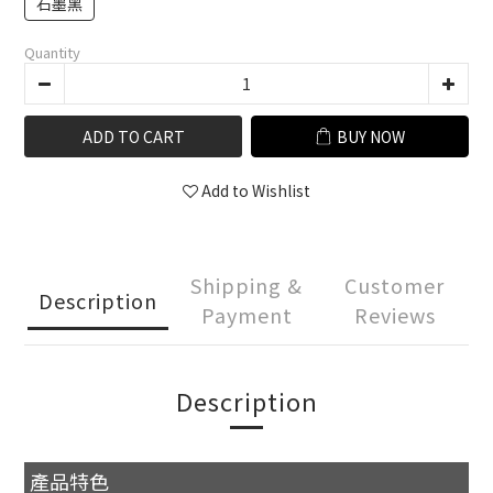
石墨黑
Quantity
ADD TO CART
BUY NOW
Add to Wishlist
Shipping &
Customer
Description
Payment
Reviews
Description
產品特色