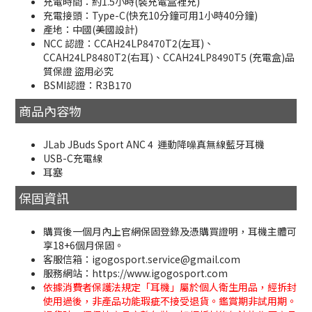
充電時間：約1.5小時(裝充電盒裡充)
充電接頭：Type-C(快充10分鐘可用1小時40分鐘)
產地：中國(美國設計)
NCC 認證：CCAH24LP8470T2(左耳)、
CCAH24LP8480T2(右耳)、CCAH24LP8490T5 (充電盒)品
質保證 盜用必究
BSMI認證：R3B170
商品內容物
JLab JBuds Sport ANC 4 運動降噪真無線藍牙耳機
USB-C充電線
耳塞
保固資訊
購買後一個月內上官網保固登錄及憑購買證明，耳機主體可
享18+6個月保固。
客服信箱：igogosport.service@gmail.com
服務網站：https://www.igogosport.com
依據消費者保護法規定「耳機」屬於個人衛生用品，經拆封
使用過後，非產品功能瑕疵不接受退貨。鑑賞期非試用期。