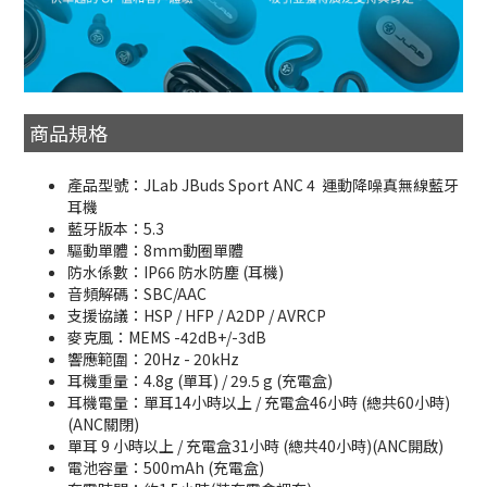
商品規格
產品型號：JLab JBuds Sport ANC 4 運動降噪真無線藍牙
耳機
藍牙版本：5.3
驅動單體：8mm動圈單體
防水係數：IP66 防水防塵 (耳機)
音頻解碼：SBC/AAC
支援協議：HSP / HFP / A2DP / AVRCP
麥克風：MEMS -42dB+/-3dB
響應範圍：20Hz - 20kHz
耳機重量：4.8g (單耳) / 29.5 g (充電盒)
耳機電量：單耳14小時以上 / 充電盒46小時 (總共60小時)
(ANC關閉)
單耳 9 小時以上 / 充電盒31小時 (總共40小時)(ANC開啟)
電池容量：500mAh (充電盒)