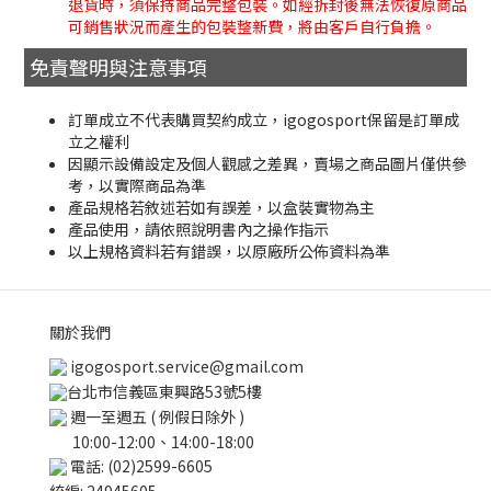
退貨時，須保持商品完整包裝。如經拆封後無法恢復原商品
可銷售狀況而產生的包裝整新費，將由客戶自行負擔。
免責聲明與注意事項
訂單成立不代表購買契約成立，igogosport保留是訂單成
立之權利
因顯示設備設定及個人觀感之差異，賣場之商品圖片僅供參
考，以實際商品為準
產品規格若敘述若如有誤差，以盒裝實物為主
產品使用，請依照說明書內之操作指示
以上規格資料若有錯誤，以原廠所公佈資料為準
關於我們
igogosport.service@gmail.com
台北市信義區東興路53號5樓
週一至週五 ( 例假日除外 )
10:00-12:00、14:00-18:00
電話: (02)2599-6605