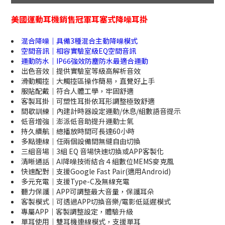
美國運動耳機銷售冠軍耳塞式降噪耳掛
混合降噪｜具備3種混合主動降噪模式
空間音訊｜相容實驗室級EQ空間音訊
運動防水｜IP66強效防塵防水最適合運動
出色音效｜提供實驗室等級高解析音效
滑動觸控｜大觸控區操作簡易，直覺好上手
服貼配戴｜符合人體工學，牢固舒適
客製耳掛｜可塑性耳掛依耳形調整極致舒適
間歇訓練｜內建計時器設定運動/休息/組數語音提示
低音增強｜澎派低音助提升運動士氣
持久續航｜總播放時間可長達60小時
多點連線｜任兩個設備間無縫自由切換
三組音場｜3組 EQ 音場快速切換或APP客製化
清晰通話｜AI降噪技術結合４組數位MEMS麥克風
快速配對｜支援Google Fast Pair(適用Android)
多元充電｜支援Type-C及無線充電
聽力保護｜APP可調整最大音量，保護耳朵
客製模式｜可透過APP切換音樂/電影低延遲模式
專屬APP｜客製調整設定，體驗升級
單耳使用｜雙耳機連線模式，支援單耳