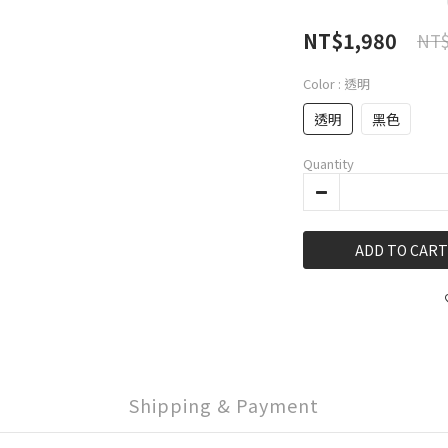
NT$1,980
NT$
Color
: 透明
透明
黑色
Quantity
ADD TO CART
Shipping & Payment