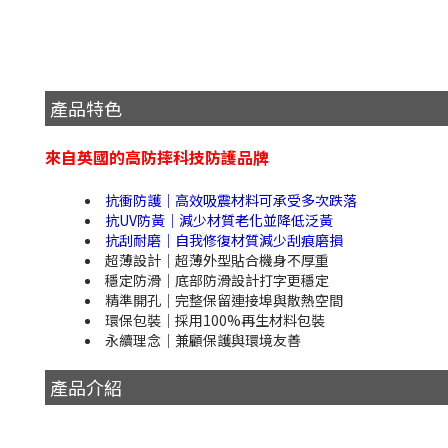
產品特色
來自英國的高防摔科技防護品牌
抗衝防護｜高效吸震材料可承受多次跌落
抗UV防黃｜減少材質老化並降低泛黃
抗刮耐磨｜自我修復材質減少刮痕磨損
超薄設計｜超薄外型貼合機身不厚重
穩定防滑｜底部防滑設計打字更穩定
精準開孔｜完整保留連接埠與散熱空間
環保包裝｜採用100%再生材料包裝
永續理念｜兼顧保護與環境友善
產品介紹