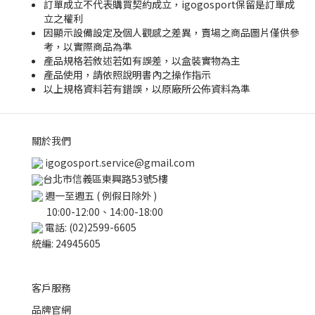
訂單成立不代表購買契約成立，igogosport保留是訂單成
立之權利
因顯示設備設定及個人觀感之差異，賣場之商品圖片僅供參
考，以實際商品為準
產品規格若敘述若如有誤差，以盒裝實物為主
產品使用，請依照說明書內之操作指示
以上規格資料若有錯誤，以原廠所公佈資料為準
關於我們
igogosport.service@gmail.com
台北市信義區東興路53號5樓
週一至週五 ( 例假日除外 )
10:00-12:00、14:00-18:00
電話: (02)2599-6605
統編: 24945605
客戶服務
品牌官網