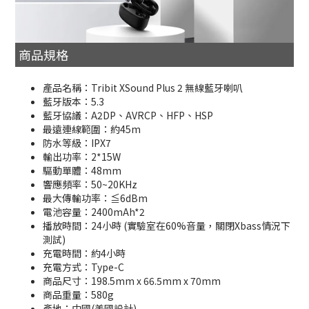
商品規格
產品名稱：Tribit XSound Plus 2 無線藍牙喇叭
藍牙版本：5.3
藍牙協議：A2DP、AVRCP、HFP、HSP
最遠連線範圍：約45m
防水等級：IPX7
輸出功率：2*15W
驅動單體：48mm
響應頻率：50~20KHz
最大傳輸功率：≦6dBm
電池容量：2400mAh*2
播放時間：24小時 (實驗室在60%音量，關閉Xbass情況下
測試)
充電時間：約4小時
充電方式：Type-C
商品尺寸：198.5mm x 66.5mm x 70mm
商品重量：580g
產地：中國(美國設計)