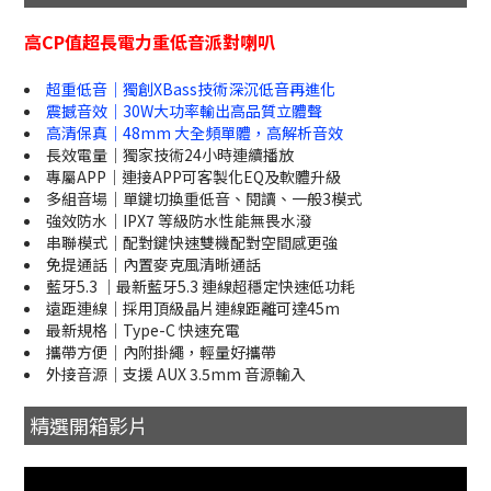
高CP值超長電力重低音派對喇叭
超重低音｜獨創XBass技術深沉低音再進化
震撼音效｜30W大功率輸出高品質立體聲
高清保真｜48mm 大全頻單體，高解析音效
長效電量｜獨家技術24小時連續播放
專屬APP｜連接APP可客製化EQ及軟體升級
多組音場｜單鍵切換重低音、閱讀、一般3模式
強效防水｜IPX7 等級防水性能無畏水潑
串聯模式｜配對鍵快速雙機配對空間感更強
免提通話｜內置麥克風清晰通話
藍牙5.3 ｜最新藍牙5.3 連線超穩定快速低功耗
遠距連線｜採用頂級晶片連線距離可達45m
最新規格｜Type-C 快速充電
攜帶方便｜內附掛繩，輕量好攜帶
外接音源｜支援 AUX 3.5mm 音源輸入
精選開箱影片