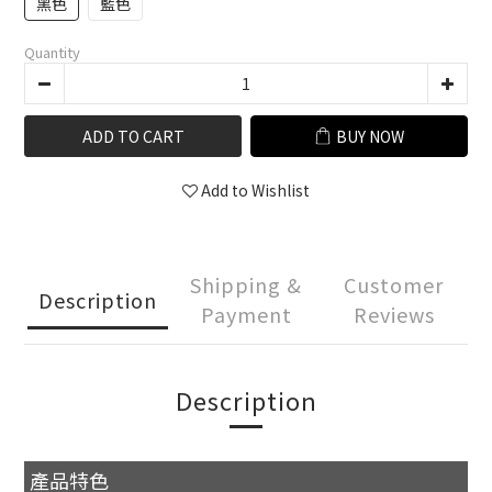
黑色
藍色
Quantity
ADD TO CART
BUY NOW
Add to Wishlist
Shipping &
Customer
Description
Payment
Reviews
Description
產品特色