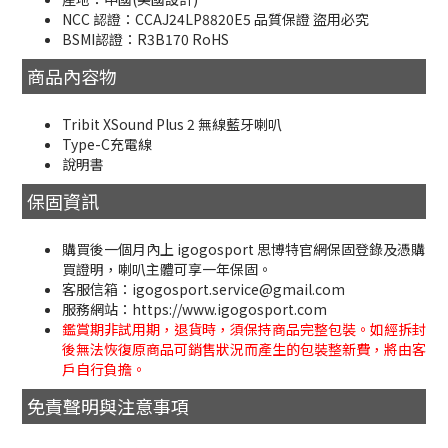
NCC 認證：CCAJ24LP8820E5 品質保證 盜用必究
BSMI認證：R3B170 RoHS
商品內容物
Tribit XSound Plus 2 無線藍牙喇叭
Type-C充電線
說明書
保固資訊
購買後一個月內上 igogosport 思博特官網保固登錄及憑購
買證明，喇叭主體可享一年保固。
客服信箱：igogosport.service@gmail.com
服務網站：https://www.igogosport.com
鑑賞期非試用期，退貨時，須保持商品完整包裝。如經拆封
後無法恢復原商品可銷售狀況而產生的包裝整新費，將由客
戶自行負擔。
免責聲明與注意事項