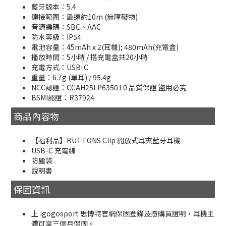
藍牙版本：5.4
連接範圍：最遠約10m (無障礙物)
音源編碼：SBC、AAC
防水等級：IP54
電池容量：45mAh x 2(耳機); 480mAh(充電盒)
播放時間：5小時 / 搭充電盒共20小時
充電方式：USB-C
重量：6.7g (單耳) / 95.4g
NCC認證：CCAH25LP6350T0 品質保證 盜用必究
BSMI認證：R37924
商品內容物
【福利品】BUTTONS Clip 開放式耳夾藍牙耳機
USB-C 充電線
防塵袋
說明書
保固資訊
上 igogosport 思博特官網保固登錄及憑購買證明，耳機主
體可享三個月保固。