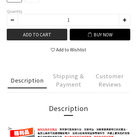
Quantity
ADD TO CART
BUY NOW
Add to Wishlist
Shipping &
Customer
Description
Payment
Reviews
Description