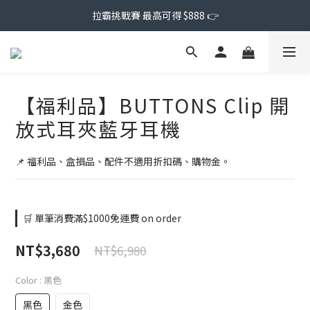
拉霸挑戰賽 最高可得 $888 👉
【福利品】BUTTONS Clip 開
放式耳夾藍牙耳機
📌 福利品、盒損品、配件不適用折扣碼、購物金。
🛒 單筆消費滿$1000免運費 on order
NT$3,680
NT$6,980
Color
: 黑色
黑色
金色