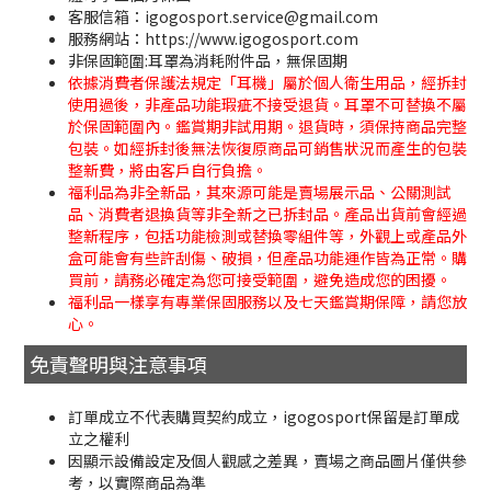
客服信箱：igogosport.service@gmail.com
服務網站：https://www.igogosport.com
非保固範圍:耳罩為消耗附件品，無保固期
依據消費者保護法規定「耳機」屬於個人衛生用品，經拆封
使用過後，非產品功能瑕疵不接受退貨。耳罩不可替換不屬
於保固範圍內。鑑賞期非試用期。退貨時，須保持商品完整
包裝。如經拆封後無法恢復原商品可銷售狀況而產生的包裝
整新費，將由客戶自行負擔。
福利品為非全新品，其來源可能是賣場展示品、公關測試
品、消費者退換貨等非全新之已拆封品。產品出貨前會經過
整新程序，包括功能檢測或替換零組件等，外觀上或產品外
盒可能會有些許刮傷、破損，但產品功能運作皆為正常。購
買前，請務必確定為您可接受範圍，避免造成您的困擾。
福利品一樣享有專業保固服務以及七天鑑賞期保障，請您放
心。
免責聲明與注意事項
訂單成立不代表購買契約成立，igogosport保留是訂單成
立之權利
因顯示設備設定及個人觀感之差異，賣場之商品圖片僅供參
考，以實際商品為準