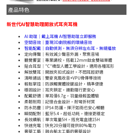
產品特色
新世代AI智慧助理開放式耳夾耳機
AI 助理｜戴上耳機 AI智慧助理立即服務
空間音效｜重現3D劇院般的環繞音效
智能配戴｜自動偵測，無須分辨左右耳，無縫播放
定向傳聲｜有效減少聲音外漏，聚焦音場
聽覺饗宴｜專業調校，搭載12mm鈦金雙磁單體
貼合耳型｜"C"橋型人體工學設計，適用各種耳形
解放雙耳｜開放夾扣式設計，不悶耳超舒適
清晰通話｜雙麥克風收音+VPU骨傳導技術
輕鬆掌控｜防誤觸實體按鍵設計，精準便捷
穩固設計｜耳夾鎖定，運動隨行更安心
配戴舒適｜單耳僅6.7g，羽量級輕盈體驗
柔韌耐用｜記憶合金設計，耐彎折材質
防水防塵｜IP54 防護，揮汗如雨也安心暢聽
瞬間配對｜藍牙5.4，超低功耗，連接更穩定
長效續航｜單次電量5H，搭充電盒達15H
快速充電｜快充20分鐘可提供80%電力
奢華工藝｜融合航太工藝的奢華設計