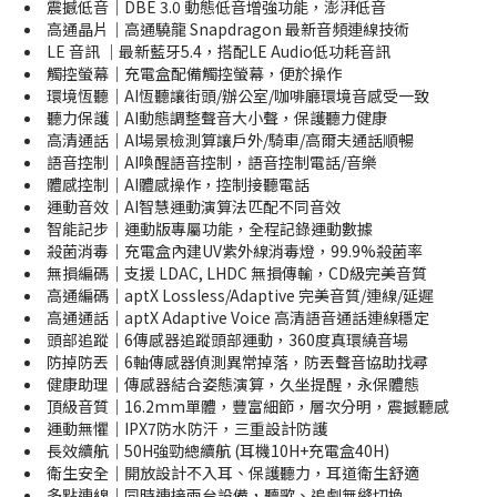
震撼低音｜DBE 3.0 動態低音增強功能，澎湃低音
高通晶片｜高通驍龍 Snapdragon 最新音頻連線技術
LE 音訊 ｜最新藍牙5.4，搭配LE Audio低功耗音訊
觸控螢幕｜充電盒配備觸控螢幕，便於操作
環境恆聽｜AI恆聽讓街頭/辦公室/咖啡廳環境音感受一致
聽力保護｜AI動態調整聲音大小聲，保護聽力健康
高清通話｜AI場景檢測算讓戶外/騎車/高爾夫通話順暢
語音控制｜AI喚醒語音控制，語音控制電話/音樂
體感控制｜AI體感操作，控制接聽電話
運動音效｜AI智慧運動演算法匹配不同音效
智能記步｜運動版專屬功能，全程記錄運動數據
殺菌消毒｜充電盒內建UV紫外線消毒燈，99.9%殺菌率
無損編碼｜支援 LDAC, LHDC 無損傳輸，CD級完美音質
高通編碼｜aptX Lossless/Adaptive 完美音質/連線/延遲
高通通話｜aptX Adaptive Voice 高清語音通話連線穩定
頭部追蹤｜6傳感器追蹤頭部運動，360度真環繞音場
防掉防丟｜6軸傳感器偵測異常掉落，防丟聲音協助找尋
健康助理｜傳感器結合姿態演算，久坐提醒，永保體態
頂級音質｜16.2mm單體，豐富細節，層次分明，震撼聽感
運動無懼｜IPX7防水防汗，三重設計防護
長效續航｜50H強勁總續航 (耳機10H+充電盒40H)
衛生安全｜開放設計不入耳、保護聽力，耳道衛生舒適
多點連線｜同時連接兩台設備，聽歌、追劇無縫切換