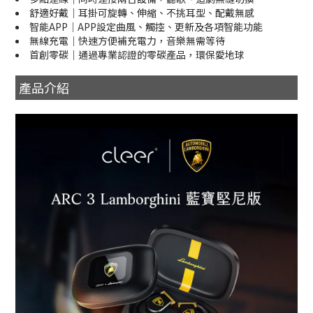
舒適好戴｜耳掛可旋轉、伸縮、不挑耳型、配戴無感
智能APP｜APP設定曲風、觸控、更新及各項智能功能
無線充電｜快速方便補充電力，音樂無需等待
首創零碳｜通過專業認證的零碳產品，環保愛地球
產品介紹