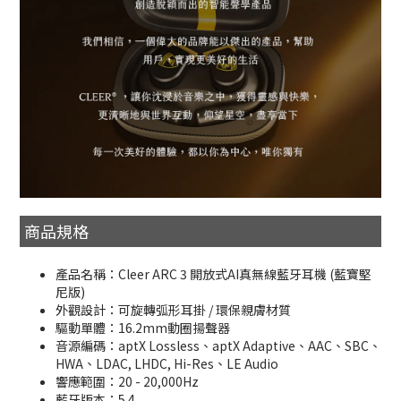
商品規格
產品名稱：Cleer ARC 3 開放式AI真無線藍牙耳機 (藍寶堅
尼版)
外觀設計：可旋轉弧形耳掛 / 環保親膚材質
驅動單體：16.2mm動圈揚聲器
音源編碼：aptX Lossless、aptX Adaptive、AAC、SBC、
HWA、LDAC, LHDC, Hi-Res、LE Audio
響應範圍：20 - 20,000Hz
藍牙版本：5.4