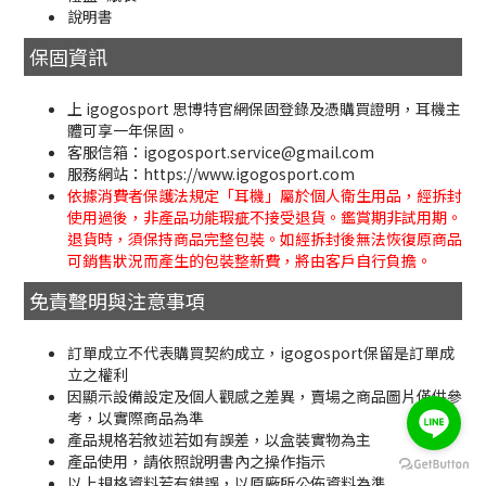
說明書
保固資訊
上 igogosport 思博特官網保固登錄及憑購買證明，耳機主
體可享一年保固。
客服信箱：igogosport.service@gmail.com
服務網站：https://www.igogosport.com
依據消費者保護法規定「耳機」屬於個人衛生用品，經拆封
使用過後，非產品功能瑕疵不接受退貨。鑑賞期非試用期。
退貨時，須保持商品完整包裝。如經拆封後無法恢復原商品
可銷售狀況而產生的包裝整新費，將由客戶自行負擔。
免責聲明與注意事項
訂單成立不代表購買契約成立，igogosport保留是訂單成
立之權利
因顯示設備設定及個人觀感之差異，賣場之商品圖片僅供參
考，以實際商品為準
產品規格若敘述若如有誤差，以盒裝實物為主
BUY NOW
產品使用，請依照說明書內之操作指示
以上規格資料若有錯誤，以原廠所公佈資料為準