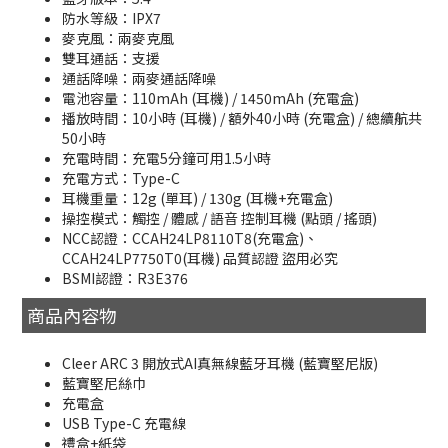
防水等級：IPX7
麥克風：兩麥克風
雙耳通話：支援
通話降噪：兩麥通話降噪
電池容量：110mAh (耳機) / 1450mAh (充電盒)
播放時間：10小時 (耳機) / 額外40小時 (充電盒) / 總續航共
50小時
充電時間：充電5分鐘可用1.5小時
充電方式：Type-C
耳機重量：12g (單耳) / 130g (耳機+充電盒)
操控模式：觸控 / 體感 / 語音 控制耳機 (點頭 / 搖頭)
NCC認證：CCAH24LP8110T8(充電盒)、
CCAH24LP7750T0(耳機) 品質認證 盜用必究
BSMI認證：R3E376
商品內容物
Cleer ARC 3 開放式AI真無線藍牙耳機 (藍寶堅尼版)
藍寶堅尼絲巾
充電盒
USB Type-C 充電線
禮盒+紙袋