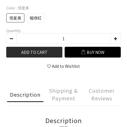
Color
: 恆星黑
恆星黑
暗夜紅
Quantity
ADD TO CART
BUY NOW
Add to Wishlist
Shipping &
Customer
Description
Payment
Reviews
Description