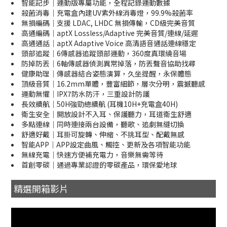
智能記步｜運動版專屬功能，全程記錄運動數據
殺菌消毒｜充電盒內建UV紫外線消毒燈，99.9%殺菌率
無損編碼｜支援 LDAC, LHDC 無損傳輸，CD級完美音質
高通編碼｜aptX Lossless/Adaptive 完美音質/連線/延遲
高通通話｜aptX Adaptive Voice 高清語音通話連線穩定
頭部追蹤｜6傳感器追蹤頭部運動，360度真環繞音場
防掉防丟｜6軸傳感器偵測異常掉落，防丟聲音協助找尋
健康助理｜傳感器結合姿態演算，久坐提醒，永保體態
頂級音質｜16.2mm單體，豐富細節，層次分明，震撼聽感
運動無懼｜IPX7防水防汗，三重設計防護
長效續航｜50H強勁總續航 (耳機10H+充電盒40H)
衛生安全｜開放設計不入耳、保護聽力，耳道衛生舒適
多點連線｜同時連接兩台設備，聽歌、追劇無縫切換
舒適好戴｜耳掛可旋轉、伸縮、不挑耳型、配戴無感
智能APP｜APP設定曲風、觸控、更新及各項智能功能
無線充電｜快速方便補充電力，音樂無需等待
首創零碳｜通過專業認證的零碳產品，環保愛地球
精選開箱影片