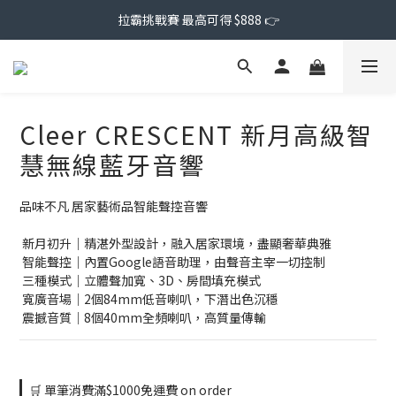
拉霸挑戰賽 最高可得 $888 👉
Cleer CRESCENT 新月高級智
慧無線藍牙音響
品味不凡 居家藝術品智能聲控音響
 新月初升｜精湛外型設計，融入居家環境，盡顯奢華典雅
 智能聲控｜內置Google語音助理，由聲音主宰一切控制
 三種模式｜立體聲加寬、3D、房間填充模式
 寬廣音場｜2個84mm低音喇叭，下潛出色沉穩
 震撼音質｜8個40mm全頻喇叭，高質量傳輸
🛒 單筆消費滿$1000免運費 on order