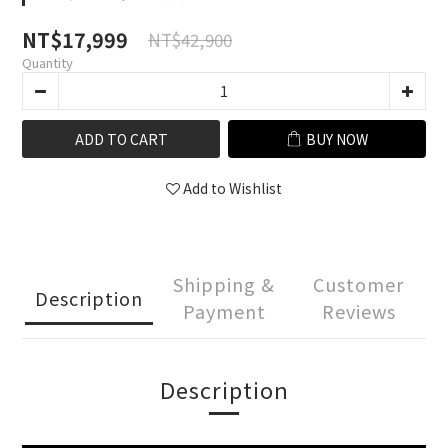
NT$17,999
NT$42,900
Quantity
ADD TO CART
BUY NOW
Add to Wishlist
Shipping &
Customer
Description
Payment
Reviews
Description