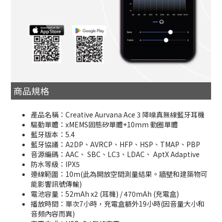
商品規格
產品名稱：Creative Aurvana Ace 3 降噪真無線藍牙耳機
驅動單體：xMEMS固態矽單體+10mm 動圈單體
藍牙版本：5.4
藍牙協議：A2DP、AVRCP、HFP、HSP、TMAP、PBP
音源編碼：AAC、 SBC、LC3、LDAC、 AptX Adaptive
防水等級：IPX5
連線範圍：10m(此為開放空間測量結果。牆壁和建築物可
能影響訊號傳輸)
電池容量：52mAh x2 (耳機) / 470mAh (充電盒)
播放時間：單次7小時，充電盒額外19小時(因音量大小和
音頻內容而異)