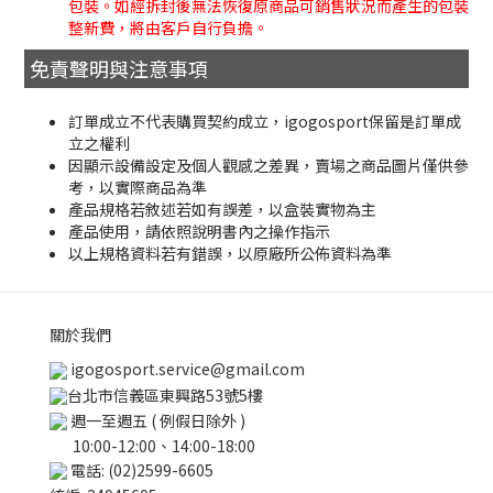
包裝。如經拆封後無法恢復原商品可銷售狀況而產生的包裝
整新費，將由客戶自行負擔。
免責聲明與注意事項
訂單成立不代表購買契約成立，igogosport保留是訂單成
立之權利
因顯示設備設定及個人觀感之差異，賣場之商品圖片僅供參
考，以實際商品為準
產品規格若敘述若如有誤差，以盒裝實物為主
產品使用，請依照說明書內之操作指示
以上規格資料若有錯誤，以原廠所公佈資料為準
關於我們
igogosport.service@gmail.com
台北市信義區東興路53號5樓
週一至週五 ( 例假日除外 )
10:00-12:00、14:00-18:00
電話: (02)2599-6605