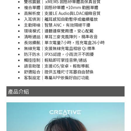
雙核震撼｜ xMEMS 固態矽單體高保真音質
複合單體｜固態矽單體 +10mm 動圈單體
高解析度｜支援LE Audio與LDAC細緻音質
入耳偵測｜離耳感知自動暫停或繼續播放
主動降噪｜智慧 ANC，有效隔絕干擾
環境模式｜邊聽邊察覺周遭，安心配戴
清晰通話｜單耳三麥克風陣列，精準收音
長效續航｜單次電量7小時，搭充電盒26小時
無線充電｜支援無線充電且相容 Qi 標準
防汗防水｜IPX5認證，小雨流汗不困擾
觸控控制｜輕點即可掌控音樂/通話
語音助理｜支援iOS/安卓，輕鬆導航
舒適貼合｜提供五種尺寸耳塞自由替換
客製設定｜專屬APP依偏好自訂功能
產品介紹