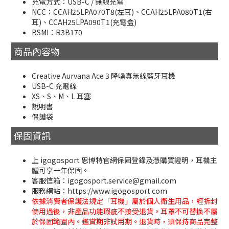
充電方式：USB-C / 無線充電
NCC：CCAH25LPA070T8(左耳)、CCAH25LPA080T1(右
耳)、CCAH25LPA090T1(充電盒)
BSMI：R3B170
商品內容物
Creative Aurvana Ace 3 降噪真無線藍牙耳機
USB-C 充電線
XS、S、M、L 耳塞
說明書
保護袋
保固資訊
上 igogosport 思博特官網保固登錄及憑購買證明，耳機主
體可享一年保固。
客服信箱：igogosport.service@gmail.com
服務網站：https://www.igogosport.com
依據消費者保護法規定「耳機」屬於個人衛生用品，經拆封
使用過後，非產品功能瑕疵不接受退貨。耳罩不可替換不屬
於保固範圍內。鑑賞期非試用期。退貨時，須保持商品完整