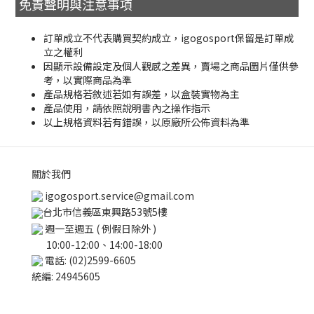
免責聲明與注意事項
訂單成立不代表購買契約成立，igogosport保留是訂單成
立之權利
因顯示設備設定及個人觀感之差異，賣場之商品圖片僅供參
考，以實際商品為準
產品規格若敘述若如有誤差，以盒裝實物為主
產品使用，請依照說明書內之操作指示
以上規格資料若有錯誤，以原廠所公佈資料為準
關於我們
igogosport.service@gmail.com
台北市信義區東興路53號5樓
週一至週五 ( 例假日除外 )
10:00-12:00、14:00-18:00
電話: (02)2599-6605
統編: 24945605