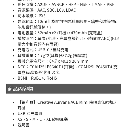
藍牙協議：A2DP、AVRCP、HFP、HSP、TMAP、PBP
音源編碼：AAC, SBC, LC3, LDAC
防水等級：IPX5
連線範圍：10m(此為開放空間測量結果。牆壁和建築物可
能影響訊號傳輸。)
電池容量：52mAh x2 (耳機) / 470mAh (充電盒)
播放時間：單次7小時，充電盒額外21小時(關閉ANC)(因音
量大小和音頻內容而異)
充電方式：USB-C / 無線充電
耳機重量：4.7g*2(耳機)+37.2g(充電盒)
耳機充電盒尺寸：64.7 x 49.1 x 26.9 mm
NCC：CCAH25LP6640T1(耳機)、CCAH25LP6450T4(充
電盒)品質保證 盜用必究
BSMI：R3B170 RoHS
商品內容物
【福利品】Creative Aurvana ACE Mimi 降噪真無線藍牙
耳機
USB-C 充電線
XS、S、M、L 、XL 矽膠耳塞
說明書