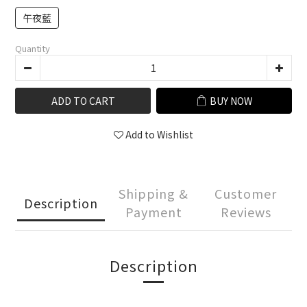
午夜藍
Quantity
ADD TO CART
BUY NOW
Add to Wishlist
Shipping &
Customer
Description
Payment
Reviews
Description