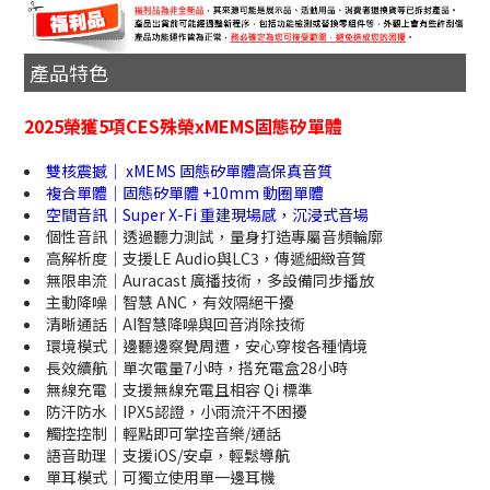
產品特色
2025榮獲5項CES殊榮xMEMS固態矽單體
雙核震撼｜ xMEMS 固態矽單體高保真音質
複合單體｜固態矽單體 +10mm 動圈單體
空間音訊｜Super X-Fi 重建現場感，沉浸式音場
個性音訊｜透過聽力測試，量身打造專屬音頻輪廓
高解析度｜支援LE Audio與LC3，傳遞細緻音質
無限串流｜Auracast 廣播技術，多設備同步播放
主動降噪｜智慧 ANC，有效隔絕干擾
清晰通話｜AI智慧降噪與回音消除技術
環境模式｜邊聽邊察覺周遭，安心穿梭各種情境
長效續航｜單次電量7小時，搭充電盒28小時
無線充電｜支援無線充電且相容 Qi 標準
防汗防水｜IPX5認證，小雨流汗不困擾
觸控控制｜輕點即可掌控音樂/通話
語音助理｜支援iOS/安卓，輕鬆導航
單耳模式｜可獨立使用單一邊耳機