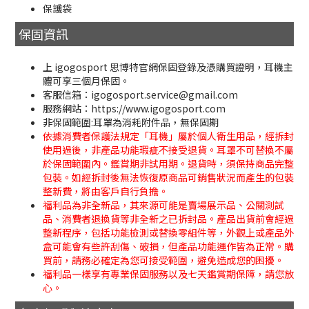
保護袋
保固資訊
上 igogosport 思博特官網保固登錄及憑購買證明，耳機主
體可享三個月保固。
客服信箱：igogosport.service@gmail.com
服務網站：https://www.igogosport.com
非保固範圍:耳罩為消耗附件品，無保固期
依據消費者保護法規定「耳機」屬於個人衛生用品，經拆封
使用過後，非產品功能瑕疵不接受退貨。耳罩不可替換不屬
於保固範圍內。鑑賞期非試用期。退貨時，須保持商品完整
包裝。如經拆封後無法恢復原商品可銷售狀況而產生的包裝
整新費，將由客戶自行負擔。
福利品為非全新品，其來源可能是賣場展示品、公關測試
品、消費者退換貨等非全新之已拆封品。產品出貨前會經過
整新程序，包括功能檢測或替換零組件等，外觀上或產品外
盒可能會有些許刮傷、破損，但產品功能運作皆為正常。購
買前，請務必確定為您可接受範圍，避免造成您的困擾。
福利品一樣享有專業保固服務以及七天鑑賞期保障，請您放
心。