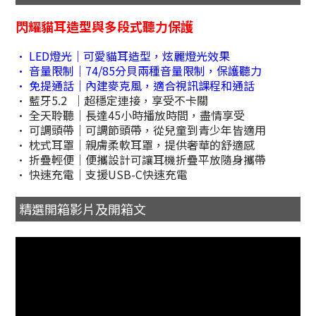
閃耀貓耳造型與多段式聽力保護
• LED燈光｜可愛貓耳造型，炫麗燈光效果
• 音量限制｜74/85分貝兩
種音量限制，保護聽力
• 免提通話｜內建麥克風，適合視訊課程和通話
• 藍牙5.2 ｜超穩定連接，享受不卡關
• 全天聆聽｜長達45小時播放時間，盡情享受
• 可調頭帶｜可調節頭帶，從兒童到青少年皆適用
• 枕式耳罩｜親膚柔軟耳罩，提供奢華的舒適感
• 折疊輕便｜便攜設計可讓耳機折疊平放隨身攜帶
• 快速充電｜支援USB-C快速充電
精選開箱影片及開箱文