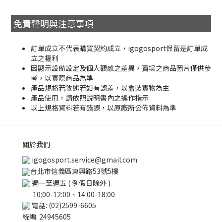
免責聲明與注意事項
訂單成立不代表購買契約成立，igogosport保留是訂單成
立之權利
因顯示設備設定及個人觀感之差異，賣場之商品圖片僅供參
考，以實際商品為準
產品規格若敘述若如有誤差，以盒裝實物為主
產品使用，請依照說明書內之操作指示
以上規格資料若有錯誤，以原廠所公佈資料為準
關於我們
igogosport.service@gmail.com
台北市信義區東興路53號5樓
週一至週五 ( 例假日除外 )
10:00-12:00、14:00-18:00
電話: (02)2599-6605
統編: 24945605