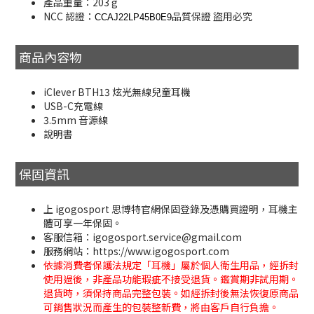
產品重量：203 g
NCC 認證：
品質保證 盜用必究
CCAJ22LP45B0E9
商品內容物
iClever BTH13 炫光無線兒童耳機
USB-C充電線
3.5mm 音源線
說明書
保固資訊
上 igogosport 思博特官網保固登錄及憑購買證明，耳機主
體可享一年保固。
客服信箱：igogosport.service@gmail.com
服務網站：https://www.igogosport.com
依據消費者保護法規定「耳機」屬於個人衛生用品，經拆封
使用過後，非產品功能瑕疵不接受退貨。鑑賞期非試用期。
退貨時，須保持商品完整包裝。如經拆封後無法恢復原商品
可銷售狀況而產生的包裝整新費，將由客戶自行負擔。