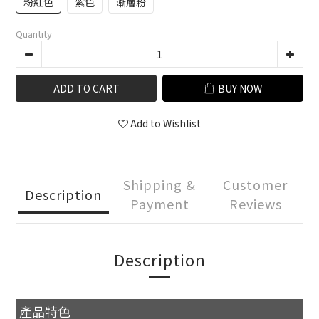
粉紅色
紫色
漸層粉
Quantity
ADD TO CART
BUY NOW
Add to Wishlist
Shipping &
Customer
Description
Payment
Reviews
Description
產品特色