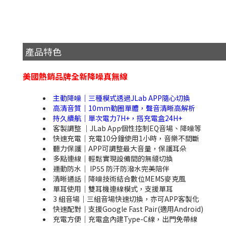
產品特色
美國熱銷品牌全新降噪真無線
主動降噪｜三種模式透過JLab APP隨心切換
高清音質｜10mm動圈單體，聲音清晰高解析
持久續航｜單次電力7H+，搭充電盒24H+
客製調整 ｜JLab App個性控制EQ音場、降噪等
快速充電｜充電10分鐘使用1小時，音樂不間斷
聽力保護｜APP可調整最大音量，保護耳朵
多點連線｜輕鬆實現設備間的無縫切換
運動防水｜ IP55 防汗防潑水完美陪伴
清晰通話｜降噪技術結合數位MEMS麥克風
單耳使用｜雙耳機連線模式，支援單耳
3 組音場｜三組音場快速切換，亦可APP客製化
快速配對｜支援Google Fast Pair(適用Android)
充電方便｜充電盒內建Type-C線，出門免帶線