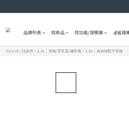
品牌列表
找商品
找功能/按預算
💰省錢
View All
/
找品牌
/
JLab｜耳機/麥克風/攝影機
/
JLab｜真無線藍牙耳機