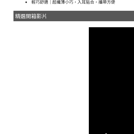
輕巧舒適｜超纖薄小巧，入耳貼合，攜帶方便
精選開箱影片