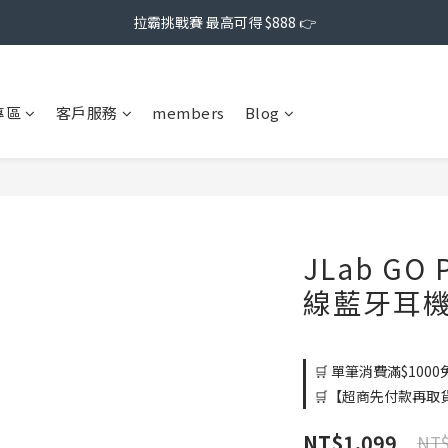
拉霸挑戰賽 最高可得 $888 👉
專區
客戶服務
members
Blog
JLab GO
線藍牙耳
🛒 單筆消費滿$1000免
🛒【超商先付款再取貨】
NT$1,099
NT$