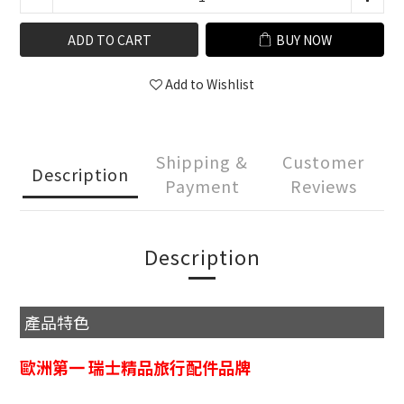
ADD TO CART
BUY NOW
Add to Wishlist
Shipping &
Customer
Description
Payment
Reviews
Description
產品特色
歐洲第一 瑞士精品旅行配件品牌