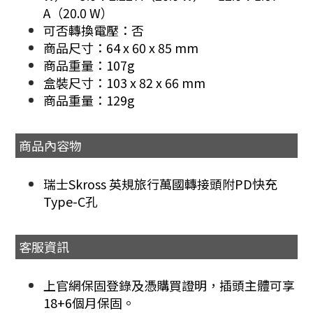
A（20.0 W）
可否轉換電壓：否
商品尺寸：64 x 60 x 85 mm
商品重量：107g
盒裝尺寸：103 x 82 x 66 mm
商品重量：129g
商品內容物
瑞士Skross 英規旅行萬國轉接頭附PD快充
Type-C孔
客服資訊
上官網保固登錄及憑購買證明，插頭主體可享
18+6個月保固。