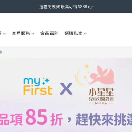
拉霸挑戰賽 最高可得 $888 👉
區
客戶服務
會員福利
選購指南
惠