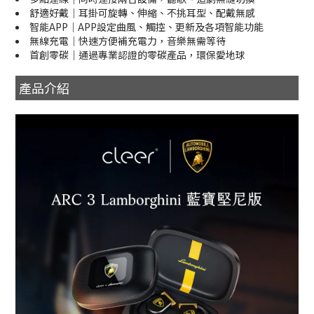
舒適好戴｜耳掛可旋轉、伸縮、不挑耳型、配戴無感
智能APP｜APP設定曲風、觸控、更新及各項智能功能
無線充電｜快速方便補充電力，音樂無需等待
首創零碳｜通過專業認證的零碳產品，環保愛地球
產品介紹