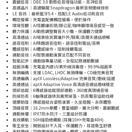
震撼低音｜DBE 3.0 動態低音增強功能，澎湃低音
高通晶片｜高通驍龍 Snapdragon 最新音頻連線技術
LE 音訊 ｜最新藍牙5.4，搭配LE Audio低功耗音訊
觸控螢幕｜充電盒配備觸控螢幕，便於操作
環境恆聽｜AI恆聽讓街頭/辦公室/咖啡廳環境音感受一致
聽力保護｜AI動態調整聲音大小聲，保護聽力健康
高清通話｜AI場景檢測算讓戶外/騎車/高爾夫通話順暢
語音控制｜AI喚醒語音控制，語音控制電話/音樂
體感控制｜AI體感操作，控制接聽電話
運動音效｜AI智慧運動演算法匹配不同音效
智能記步｜運動版專屬功能，全程記錄運動數據
殺菌消毒｜充電盒內建UV紫外線消毒燈，99.9%殺菌率
無損編碼｜支援 LDAC, LHDC 無損傳輸，CD級完美音質
高通編碼｜aptX Lossless/Adaptive 完美音質/連線/延遲
高通通話｜aptX Adaptive Voice 高清語音通話連線穩定
頭部追蹤｜6傳感器追蹤頭部運動，360度真環繞音場
防掉防丟｜6軸傳感器偵測異常掉落，防丟聲音協助找尋
健康助理｜傳感器結合姿態演算，久坐提醒，永保體態
頂級音質｜16.2mm單體，豐富細節，層次分明，震撼聽感
運動無懼｜IPX7防水防汗，三重設計防護
長效續航｜50H強勁總續航 (耳機10H+充電盒40H)
衛生安全｜開放設計不入耳、保護聽力，耳道衛生舒適
多點連線｜同時連接兩台設備，聽歌、追劇無縫切換