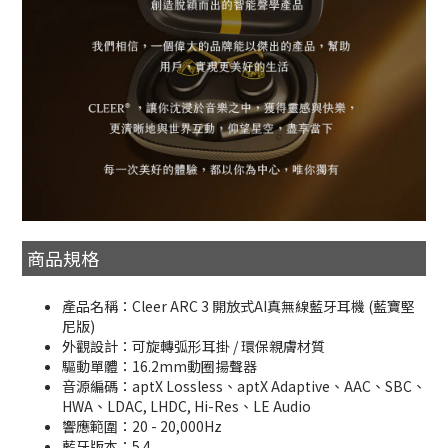
商品規格
產品名稱：Cleer ARC 3 開放式AI真無線藍牙耳機 (藍寶堅
尼版)
外觀設計：可旋轉弧形耳掛 / 環保親膚材質
驅動單體：16.2mm動圈揚聲器
音源編碼：aptX Lossless、aptX Adaptive、AAC、SBC、
HWA、LDAC, LHDC, Hi-Res、LE Audio
響應範圍：20 - 20,000Hz
藍牙版本：5.4