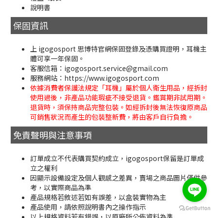
說明書
保固資訊
上 igogosport 思博特官網保固登錄及憑購買證明，耳機主
體可享一年保固。
客服信箱：igogosport.service@gmail.com
服務網站：https://www.igogosport.com
依據消費者保護法規定「耳機」屬於個人衛生用品，經拆封
使用過後，非產品功能瑕疵不接受退貨。鑑賞期非試用期。
退貨時，須保持商品完整包裝。如經拆封後無法恢復原商品
可銷售狀況而產生的包裝整新費，將由客戶自行負擔。
免責聲明與注意事項
訂單成立不代表購買契約成立，igogosport保留是訂單成
立之權利
因顯示設備設定及個人觀感之差異，賣場之商品圖片僅供參
考，以實際商品為準
產品規格若敘述若如有誤差，以盒裝實物為主
立即購買
產品使用，請依照說明書內之操作指示
以上規格資料若有錯誤，以原廠所公佈資料為準