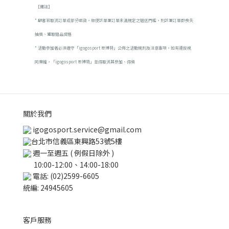
【備註】
* 顧客若取消訂單或部分退貨，致使該單筆訂單未滿規定之贈送門檻，則該筆訂單即喪失
抽獎、獲取贈品資格
* 活動參加者必須遵守「igogosport 思博特」公佈之活動規則及注意事項，如有違反視
同棄權，「igogosport 思博特」並得取消其參加、得獎
關於我們
igogosport.service@gmail.com
台北市信義區東興路53號5樓
週一至週五 ( 例假日除外 )
10:00-12:00、14:00-18:00
電話: (02)2599-6605
統編: 24945605
客戶服務