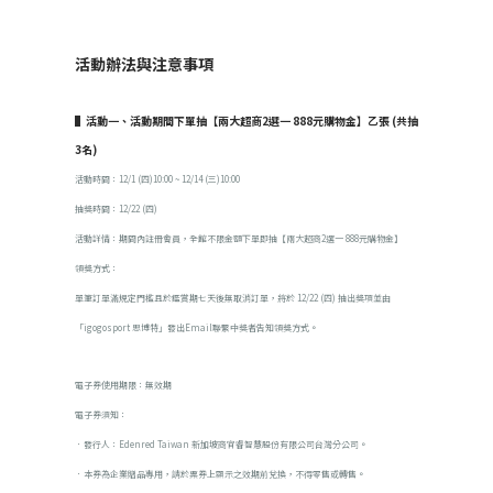
活動辦法與注意事項
▌活動一、活動期間下單抽【兩大超商2選一 888元購物金】乙張 (共抽
3名)
活動時間：12/1 (四)10:00 ~ 12/14 (三)10:00
抽獎時間：12/22 (四)
活動詳情：期間內註冊會員，全館不限金額下單即抽【兩大超商2選一 888元購物金】
領獎方式：
單筆訂單滿規定門檻且於鑑賞期七天後無取消訂單，將於 12/22 (四) 抽出獎項並由
「igogosport 思博特」發出Email聯繫中獎者告知領獎方式。
電子券使用期限：無效期
電子券須知：
．發行人：Edenred Taiwan 新加坡商宜睿智慧股份有限公司台灣分公司。
．本券為企業贈品專用，請於票券上顯示之效期前兌換，不得零售或轉售。