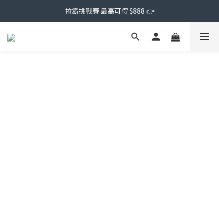
拉霸挑戰賽 最高可得 $888 👉