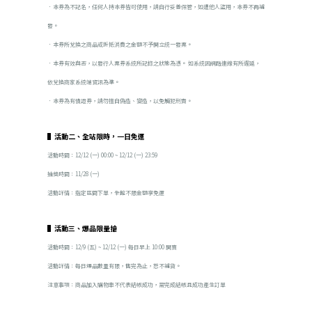
．本券為不記名，任何人持本券皆可使用，請自行妥善保管，如遭他人盜用，本券不再補
發。
．本券所兌換之商品或折抵消費之金額不予開立統一發票。
．本券有效與否，以發行人票券系統所記錄之狀態為憑。 如系統因網路連線有所遲延，
依兌換商家系統端資訊為準。
．本券為有價證券，請勿擅自偽造、變造，以免觸犯刑責。
▌活動二、全站限時，一日免運
活動時間：12/12 (一) 00:00 ~ 12/12 (一) 23:59
抽獎時間：11/28 (一)
活動詳情：指定區間下單，全館不限金額享免運
▌活動三、爆品限量搶
活動時間：12/9 (五) ~ 12/12 (一) 每日早上 10:00 開賣
活動詳情：每日爆品數量有限，售完為止，恕不補貨。
注意事項：商品加入購物車不代表結帳成功，需完成結帳且成功產生訂單