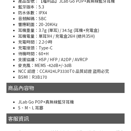
產品型號：【福利品】JLab Go POP+真無線藍牙耳機
藍牙版本：5.3
防水係數：IPX4
音頻解碼：SBC
響應範圍：20-20KHz
耳機重量：3.7g (單耳) / 34.5g (耳機+充電盒)
耳機電量：單耳9H / 充電盒26H (總共35H)
充電時間：2.2小時
充電接頭：Type-C
待機時間：60+H
支援協議：HSP / HFP / A2DP / AVRCP
麥克風：MEMS -42dB+/-3dB
NCC 認證：CCAH24LP3330T0 品質認證 盜用必究
BSMI：R3B170
商品內容物
JLab Go POP+真無線藍牙耳機
S、M、L 耳塞
客服資訊