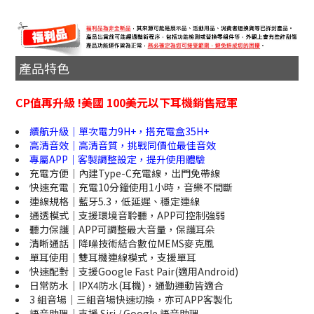
產品特色
CP值再升級 !美國 100美元以下耳機銷售冠軍
續航升級｜單次電力9H+，搭充電盒35H+
高清音效｜高清音質，挑戰同價位最佳音效
專屬APP｜客製調整設定，提升使用體驗
充電方便｜內建Type-C充電線，出門免帶線
快速充電｜充電10分鐘使用1小時，音樂不間斷
連線規格｜藍牙5.3，低延遲、穩定連線
通透模式｜支援環境音聆聽，APP可控制強弱
聽力保護｜APP可調整最大音量，保護耳朵
清晰通話｜降噪技術結合數位MEMS麥克風
單耳使用｜雙耳機連線模式，支援單耳
快速配對｜支援Google Fast Pair(適用Android)
日常防水｜IPX4防水(耳機)，通勤運動皆適合
3 組音場｜三組音場快速切換，亦可APP客製化
語音助理｜支援 Siri / Google 語音助理