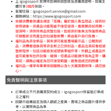
上 igogosport 思博特官網保固登錄及憑購買證明，耳機主
體可享
3個月
保固。
客服信箱：igogosport.service@gmail.com
服務網站：https://www.igogosport.com
依據消費者保護法規定「耳機」屬於個人衛生用品，經拆封
使用過後，非產品功能瑕疵不接受退貨。鑑賞期非試用期。
退貨時，須保持商品完整包裝。如經拆封後無法恢復原商品
可銷售狀況而產生的包裝整新費，將由客戶自行負擔。
福利品為非全新品，其來源可能是賣場展示品、公關測試
品、消費者退換貨等非全新之已拆封品。產品出貨前會經過
整新程序，包括功能檢測或替換零組件等，外觀上或產品外
盒可能會有些許刮傷、破損，但產品功能運作皆為正常。購
買前，請務必確定為您可接受範圍，避免造成您的困擾。
福利品一樣享有專業保固服務以及七天鑑賞期保障，請您放
心。
免責聲明與注意事項
訂單成立不代表購買契約成立，igogosport保留是訂單成
立之權利
因顯示設備設定及個人觀感之差異，賣場之商品圖片僅供參
考，以實際商品為準