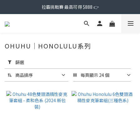
拉霸挑戰賽 最高可得 $888 👉
OHUHU｜HONOLULU系列
套
用
篩選
篩
選
商品排序
每頁顯示 24 個
(0/20)
價格
(NT$)
~