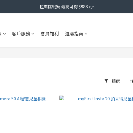
拉霸挑戰賽 最高可得 $888 👉
區
客戶服務
會員福利
選購指南
篩選