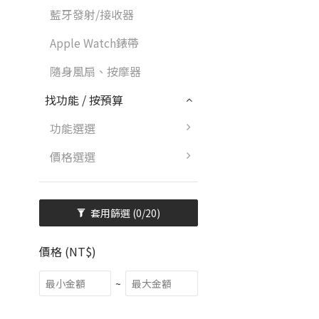
藍牙發射/接收器
Apple Watch錶帶
隨身風扇、按摩器
找功能 / 按預算
功能選選
價格選選
套用篩選
(0/20)
價格 (NT$)
~