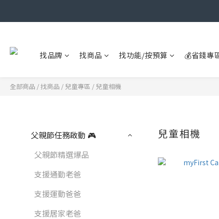
找品牌
找商品
找功能/按預算
💰省錢專
全部商品
/
找商品
/
兒童專區
/
兒童相機
兒童相機
父親節任務啟動 🎮
父親節精選爆品
支援通勤老爸
支援運動爸爸
支援居家老爸