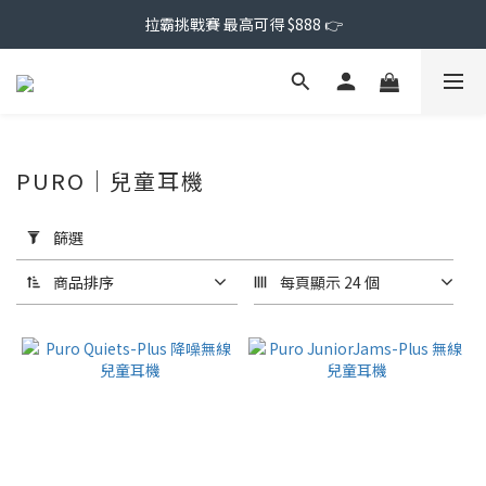
拉霸挑戰賽 最高可得 $888 👉
PURO｜兒童耳機
套
用
篩選
篩
選
商品排序
每頁顯示 24 個
(0/20)
價格
(NT$)
~