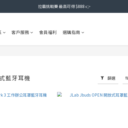
拉霸挑戰賽 最高可得 $888 👉
區
客戶服務
會員福利
選購指南
罩式藍牙耳機
篩選