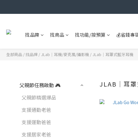
找品牌
找商品
找功能/按預算
💰省錢專
全部商品
/
找品牌
/
JLab｜耳機/麥克風/攝影機
/
JLab｜耳罩式藍牙耳機
JLAB｜耳
父親節任務啟動 🎮
父親節精選爆品
支援通勤老爸
支援運動爸爸
支援居家老爸