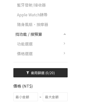
藍牙發射/接收器
Apple Watch錶帶
隨身風扇、按摩器
找功能 / 按預算
功能選選
價格選選
套用篩選
(0/20)
價格 (NT$)
~