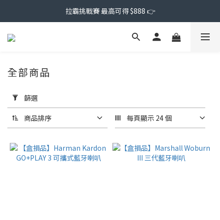
拉霸挑戰賽 最高可得 $888 👉
全部商品
套
用
篩選
篩
選
商品排序
每頁顯示 24 個
(0/20)
價格
(NT$)
~