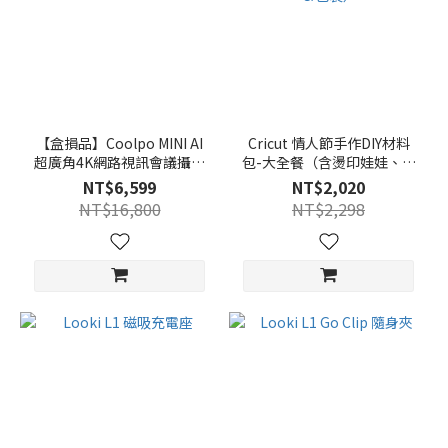
【盒損品】Coolpo MINI AI
Cricut 情人節手作DIY材料
超廣角4K網路視訊會議攝影
包-大全餐（含燙印娃娃、燙
機
印包包、精緻火焰卡片、螢
NT$6,599
NT$2,020
光紀念杯＆包裝）
NT$16,800
NT$2,298