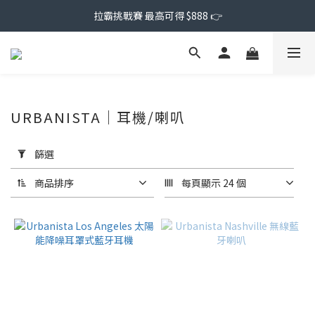
拉霸挑戰賽 最高可得 $888 👉
URBANISTA｜耳機/喇叭
套
用
篩選
篩
選
商品排序
每頁顯示 24 個
(0/20)
價格
(NT$)
~