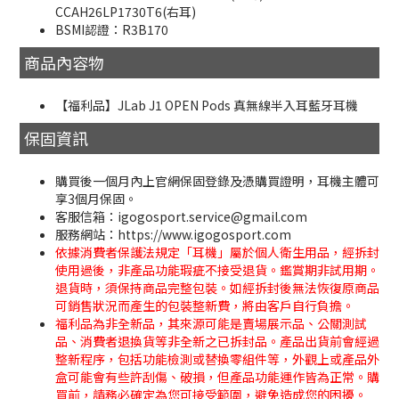
CCAH26LP1730T6(右耳)
BSMI認證：R3B170
商品內容物
【福利品】JLab J1 OPEN Pods 真無線半入耳藍牙耳機
保固資訊
購買後一個月內上官網保固登錄及憑購買證明，耳機主體可
享3個月保固。
客服信箱：igogosport.service@gmail.com
服務網站：https://www.igogosport.com
依據消費者保護法規定「耳機」屬於個人衛生用品，經拆封
使用過後，非產品功能瑕疵不接受退貨。鑑賞期非試用期。
退貨時，須保持商品完整包裝。如經拆封後無法恢復原商品
可銷售狀況而產生的包裝整新費，將由客戶自行負擔。
福利品為非全新品，其來源可能是賣場展示品、公關測試
品、消費者退換貨等非全新之已拆封品。產品出貨前會經過
整新程序，包括功能檢測或替換零組件等，外觀上或產品外
盒可能會有些許刮傷、破損，但產品功能運作皆為正常。購
買前，請務必確定為您可接受範圍，避免造成您的困擾。