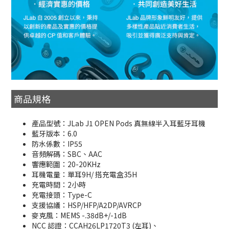
商品規格
產品型號：JLab J1 OPEN Pods 真無線半入耳藍牙耳機
藍牙版本：6.0
防水係數：IP55
音頻解碼：SBC、AAC
響應範圍：20-20KHz
耳機電量：單耳9H/ 搭充電盒35H
充電時間：2小時
充電接頭：Type-C
支援協議：HSP/HFP/A2DP/AVRCP
麥克風：MEMS -.38dB+/-1dB
NCC 認證：CCAH26LP1720T3 (左耳)、