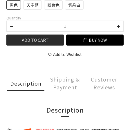
黑色
天空藍
粉紫色
雲朵白
Quantity
ADD TO CART
BUY NOW
Add to Wishlist
Shipping &
Customer
Description
Payment
Reviews
Description