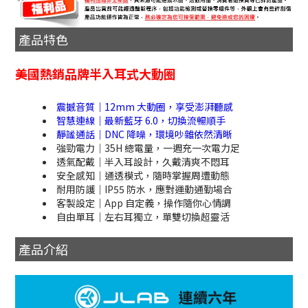
產品特色
美國熱銷品牌半入耳式大動圈
震撼音質｜12mm 大動圈，享受澎湃聽感
智慧連線｜最新藍牙 6.0，切換流暢順手
靜謐通話｜DNC 降噪，環境吵雜依然清晰
強勁電力｜35H 總電量，一週充一次電力足
透氣配戴｜半入耳設計，久戴清爽不悶耳
安全感知｜通透模式，隨時掌握周遭動態
耐用防護｜IP55 防水，應對運動通勤場合
客製設定｜App 自定義，操作隨你心情調
自由單耳｜左右耳獨立，單雙切換超靈活
產品介紹