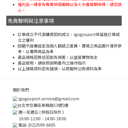
福利品一樣享有專業保固服務以及七天鑑賞期保障，請您放
心。
免責聲明與注意事項
訂單成立不代表購買契約成立，igogosport保留是訂單成
立之權利
因顯示設備設定及個人觀感之差異，賣場之商品圖片僅供參
考，以實際商品為準
產品規格若敘述若如有誤差，以盒裝實物為主
產品使用，請依照說明書內之操作指示
以上規格資料若有錯誤，以原廠所公佈資料為準
關於我們
igogosport.service@gmail.com
台北市信義區東興路53號5樓
週一至週五 ( 例假日除外 )
10:00-12:00、14:00-18:00
電話: (02)2599-6605