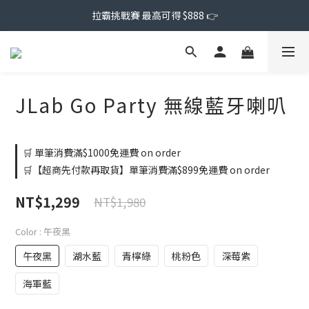
拉霸挑戰賽 最高可得 $888 👉
JLab Go Party 無線藍牙喇叭
🛒 單筆消費滿$1000免運費 on order
🛒【超商先付款再取貨】單筆消費滿$899免運費 on order
NT$1,299
NT$1,980
Color
: 午夜黑
午夜黑
湖水藍
青檸綠
桃粉色
深莓紫
海軍藍