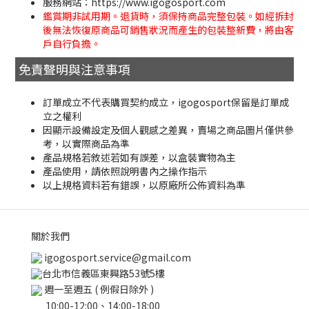
服務網站：https://www.igogosport.com
鑑賞期非試用期。退貨時，須保持商品完整包裝。如經拆封
後無法恢復原商品可銷售狀況而產生的包裝整新費，將由客
戶自行負擔。
免責聲明與注意事項
訂單成立不代表購買契約成立，igogosport保留是訂單成
立之權利
因顯示設備設定及個人觀感之差異，賣場之商品圖片僅供參
考，以實際商品為準
產品規格若敘述若如有誤差，以盒裝實物為主
產品使用，請依照說明書內之操作指示
以上規格資料若有錯誤，以原廠所公佈資料為準
關於我們
igogosport.service@gmail.com
台北市信義區東興路53號5樓
週一至週五 ( 例假日除外 )
10:00-12:00、14:00-18:00