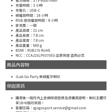
電池規格：3.7V 4000 mAh
充電時間：3 小時
充電孔：USB-C
總播放時間：16 小時
RGB 燈效播放時間：8 小時
麥克風：一個
產品高度：21 cm
產品長度：7.8 cm
產品寬度：7.8 cm
產品重量：660 g
BSMI：R3B170 RoHS
NCC：CCAJ25LP9370E0 品質保證 盜用必究
商品內容物
JLab Go Party 無線藍牙喇叭
保固資訊
購買後一個月內上官網保固登錄及憑購買證明，喇叭主體可
享18+6個月保固。
客服信箱：igogosport.service@gmail.com