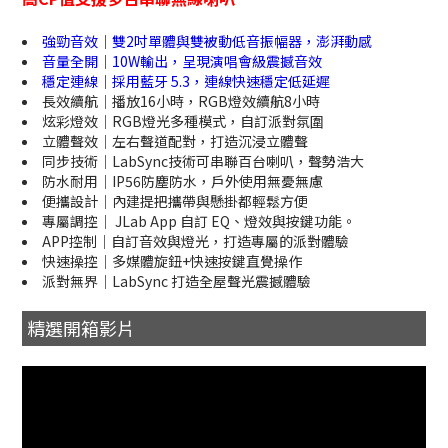
強勁音效｜雙2吋單體與雙被動低音振幅器，澎湃動感
音量全開｜10W輸出，呈現演唱會級震撼音效
穩定連線｜採用藍牙 5.3，連線快速穩定低延遲
長效續航｜播放16小時，RGB燈效續航8小時
炫彩燈效｜RGB燈光多種模式，自訂派對氛圍
立體聲效｜左右聲道配對，打造沉浸立體聲
同步技術｜LabSync技術可串聯百台喇叭，聲勢浩大
防水耐用｜IP56防塵防水，戶外使用無憂無慮
便攜設計｜內建提把攜帶與懸掛都輕鬆方便
專屬調控｜ JLab App 自訂 EQ、燈效與按鍵功能。
APP控制｜自訂音效與燈光，打造專屬的派對體驗
快速操控｜多媒體旋鈕+快速按鍵直覺操作
派對無界｜LabSync 打造全屋聲光震撼體驗
精選開箱影片