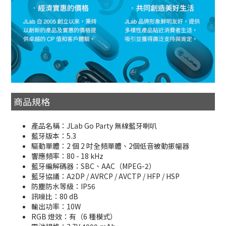
商品規格
產品名稱：JLab Go Party 無線藍牙喇叭
藍牙版本：5.3
驅動單體：2 個 2 吋全頻單體、2個低音被動振幅器
響應頻率：80 - 18 kHz
藍牙編解碼器：SBC、AAC（MPEG-2）
藍牙協議：A2DP / AVRCP / AVCTP / HFP / HSP
防塵防水等級：IP56
訊噪比：80 dB
輸出功率：10W
RGB 燈效：有（6 種模式）