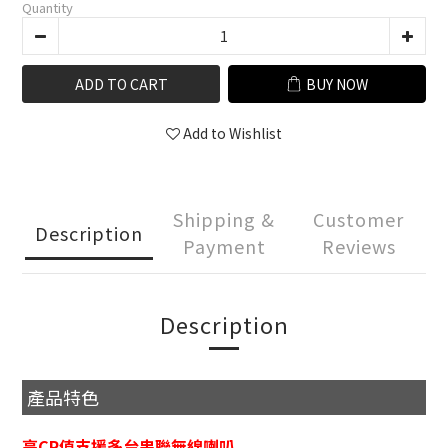
Quantity
ADD TO CART
BUY NOW
Add to Wishlist
Shipping &
Customer
Description
Payment
Reviews
Description
產品特色
高CP值支援多台串聯無線喇叭