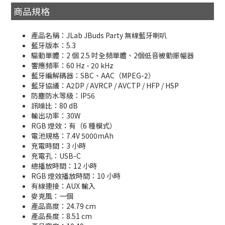
商品規格
產品名稱：JLab JBuds Party 無線藍牙喇叭
藍牙版本：5.3
驅動單體：2 個 2.5 吋全頻單體、2個低音被動振幅器
響應頻率：60 Hz - 20 kHz
藍牙編解碼器：SBC、AAC（MPEG-2）
藍牙協議：A2DP / AVRCP / AVCTP / HFP / HSP
防塵防水等級：IP56
訊噪比：80 dB
輸出功率：30W
RGB 燈效：有（6 種模式）
電池規格：7.4V 5000mAh
充電時間：3 小時
充電孔：USB-C
總播放時間：12 小時
RGB 燈效播放時間：10 小時
有線連接：AUX 輸入
麥克風：一個
產品高度：24.79 cm
產品長度：8.51 cm