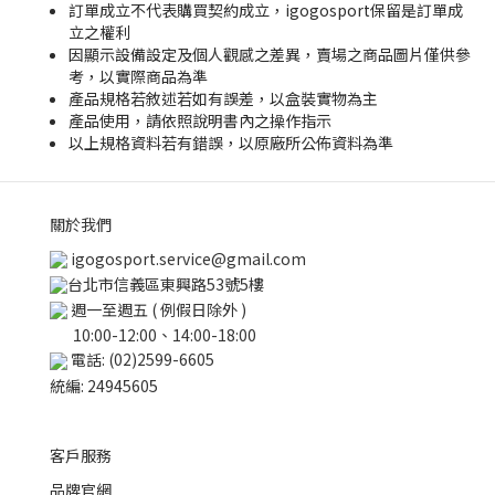
訂單成立不代表購買契約成立，igogosport保留是訂單成
立之權利
因顯示設備設定及個人觀感之差異，賣場之商品圖片僅供參
考，以實際商品為準
產品規格若敘述若如有誤差，以盒裝實物為主
產品使用，請依照說明書內之操作指示
以上規格資料若有錯誤，以原廠所公佈資料為準
關於我們
igogosport.service@gmail.com
台北市信義區東興路53號5樓
週一至週五 ( 例假日除外 )
10:00-12:00、14:00-18:00
電話: (02)2599-6605
統編: 24945605
客戶服務
品牌官網