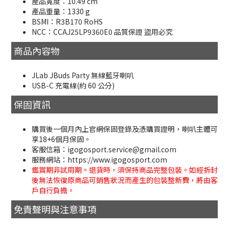
產品寬度：10.49 cm
產品重量：1330 g
BSMI：R3B170 RoHS
NCC：CCAJ25LP9360E0 品質保證 盜用必究
商品內容物
JLab JBuds Party 無線藍牙喇叭
USB-C 充電線(約 60 公分)
保固資訊
購買後一個月內上官網保固登錄及憑購買證明，喇叭主體可
享18+6個月保固。
客服信箱：igogosport.service@gmail.com
服務網站：https://www.igogosport.com
鑑賞期非試用期。退貨時，須保持商品完整包裝。如經拆封
後無法恢復原商品可銷售狀況而產生的包裝整新費，將由客
戶自行負擔。
免責聲明與注意事項