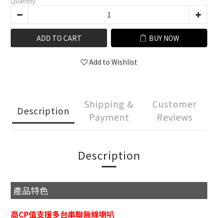
Quantity
ADD TO CART
BUY NOW
Add to Wishlist
Shipping &
Customer
Description
Payment
Reviews
Description
產品特色
高CP值支援多台串聯無線喇叭