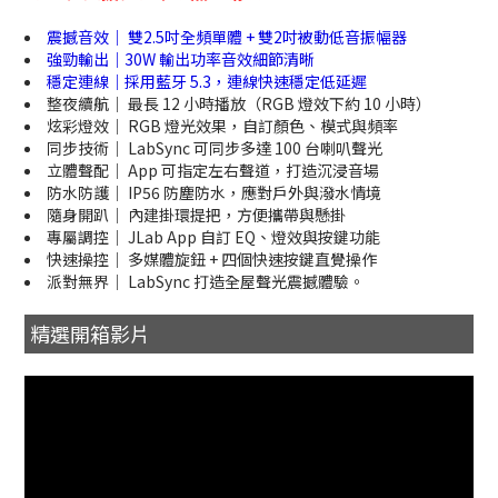
震撼音效｜ 雙2.5吋全頻單體 + 雙2吋被動低音振幅器
強勁輸出｜30W 輸出功率音效細節清晰
穩定連線｜採用藍牙 5.3，連線快速穩定低延遲
整夜續航｜ 最長 12 小時播放（RGB 燈效下約 10 小時）
炫彩燈效｜ RGB 燈光效果，自訂顏色、模式與頻率
同步技術｜ LabSync 可同步多達 100 台喇叭聲光
立體聲配｜ App 可指定左右聲道，打造沉浸音場
防水防護｜ IP56 防塵防水，應對戶外與潑水情境
隨身開趴｜ 內建掛環提把，方便攜帶與懸掛
專屬調控｜ JLab App 自訂 EQ、燈效與按鍵功能
快速操控｜ 多媒體旋鈕 + 四個快速按鍵直覺操作
派對無界｜ LabSync 打造全屋聲光震撼體驗。
精選開箱影片