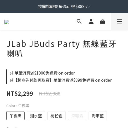
拉霸挑戰賽 最高可得 $888 👉
JLab JBuds Party 無線藍牙
喇叭
🛒 單筆消費滿$1000免運費 on order
🛒【超商先付款再取貨】單筆消費滿$899免運費 on order
NT$2,299
NT$2,980
Color
: 午夜黑
午夜黑
湖水藍
桃粉色
深莓紫
海軍藍