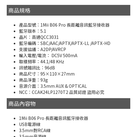
商品規格
產品型號：1Mii B06 Pro 長距離音訊藍牙接收器
藍牙版本：5.1
晶片：高通QCC3031
藍牙編碼：SBC/AAC/APTX/APTX-LL /APTX-HD
支援協議：A2DP/AVRCP
輸入電壓/電流： DC5V 500mA
取樣頻率：44.1/48 KHz
訊號雜訊比：96dB
商品尺寸：95×110×27mm
商品淨重：93g
音源介面：3.5mm AUX & OPTICAL
NCC：CCAK24LP1270T2 品質認證 盜用必究
商品內容物
1Mii B06 Pro 長距離音訊藍牙接收器
USB電源線
3.5mm對RCA線
3.5mm音源線