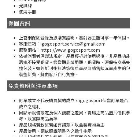
光纖線
使用手冊
保固資訊
上官網保固登錄及憑購買證明，發射器主體可享一年保固。
客服信箱：igogosport.service@gmail.com
服務網站：https://www.igogosport.com
依據消費者保護法規定，產品經拆封使用過後，非產品功能
瑕疵不接受退貨。鑑賞期非試用期。退貨時，須保持商品完
整包裝。如經拆封後無法恢復原商品可銷售狀況而產生的包
裝整新費，將由客戶自行負擔。
免責聲明與注意事項
訂單成立不代表購買契約成立，igogosport保留訂單是否
成立之權利
因顯示設備設定及個人觀感之差異，賣場之商品圖片僅供參
考，以實際商品為準
產品規格若敘述若如有誤差，以盒裝實物為主
產品使用，請依照說明書內之操作指示