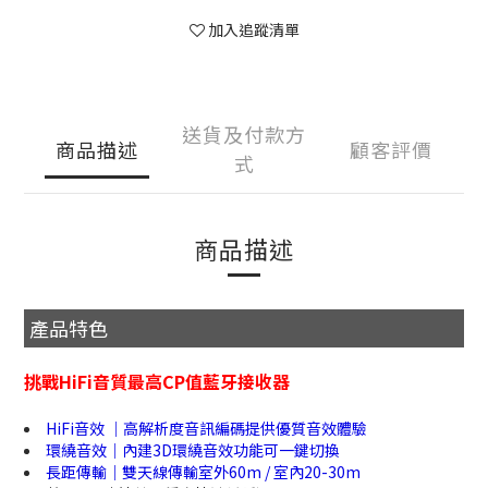
加入追蹤清單
送貨及付款方
商品描述
顧客評價
式
商品描述
產品特色
挑戰HiFi音質最高CP值藍牙接收器
HiFi音效 ｜高解析度音訊編碼提供優質音效體驗
環繞音效｜內建3D環繞音效功能可一鍵切換
長距傳輸｜雙天線傳輸室外60m / 室內20-30m