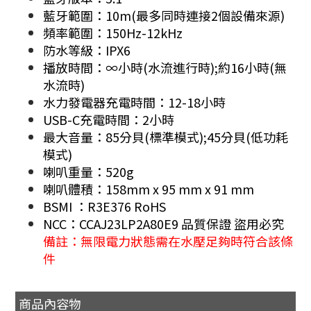
藍牙範圍：10m(最多同時連接2個設備來源)
頻率範圍：150Hz-12kHz
防水等級：IPX6
播放時間：∞小時(水流進行時);約16小時(無
水流時)
水力發電器充電時間：12-18小時
USB-C充電時間：2小時
最大音量：85分貝(標準模式);45分貝(低功耗
模式)
喇叭重量：520g
喇叭體積：158mm x 95 mm x 91 mm
BSMI ：R3E376 RoHS
NCC：CCAJ23LP2A80E9 品質保證 盜用必究
備註：無限電力狀態需在水壓足夠時符合該條
件
商品內容物