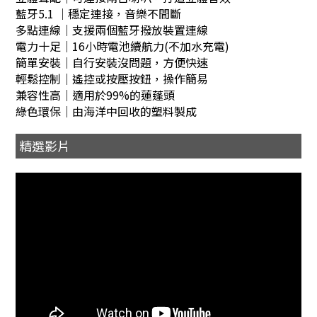
藍牙5.1 ｜穩定連接，音樂不間斷
多點連線｜支援兩個藍牙撥放裝置連線
電力十足｜16小時電池續航力(不加水充電)
簡單安裝｜自行安裝沒問題，方便快速
輕鬆控制｜遙控或按壓按鈕，操作簡易
兼容性高｜適用於99%的蓮蓬頭
綠色環保｜由海洋中回收的塑料製成
精選影片