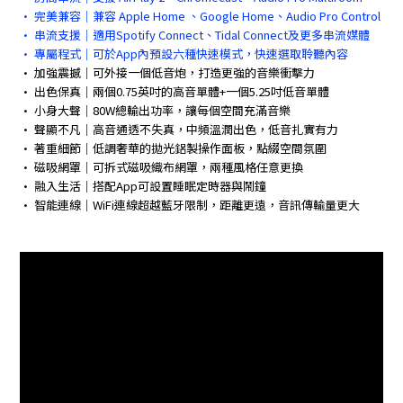
• 完美兼容｜兼容 Apple Home 、Google Home、Audio Pro Control
• 串流支援｜適用Spotify Connect、Tidal Connect及更多串流媒體
• 專屬程式｜可於App內預設六種快速模式，快速選取聆聽內容
• 加強震撼｜可外接一個低音炮，打造更強的音樂衝擊力
• 出色保真｜兩個0.75英吋的高音單體+一個5.25吋低音單體
• 小身大聲｜80W總輸出功率，讓每個空間充滿音樂
• 聲顯不凡｜高音通透不失真，中頻溫潤出色，低音扎實有力
• 著重細節｜低調奢華的拋光鋁製操作面板，點綴空間氛圍
• 磁吸網罩｜可拆式磁吸織布網罩，兩種風格任意更換
• 融入生活｜搭配App可設置睡眠定時器與鬧鐘
• 智能連線｜WiFi連線超越藍牙限制，距離更遠，音訊傳輸量更大