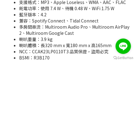
支援格式：MP3、Apple Loseless、WMA、AAC、FLAC
耗電功率：使用 7.4 W、待機 0.48 W、WiFi 1.75 W
藍牙版本：4.2
兼容：Spotify Connect、Tidal Connect
多房間串流：Multiroom Audio Pro、Multiroom AirPlay
2、Multiroom Google Cast
喇叭重量：3.9 kg
喇叭體積：長320 mm x 寬180 mm x 高165mm
NCC：CCAK23LP0110T3 品質保證，盜用必究
立即購買
BSMI：R3B170
▌商品內容物
Audio Pro C10 MKII WiFi無線藍牙喇叭
電源線
說明書
【保固資訊】
上 igogosport 思博特官網保固登錄及憑購買證明，喇叭主
體可享一年保固。
客服信箱：igogosport.service@gmail.com
服務網站：https://www.igogosport.com
經拆封使用過後，非產品功能瑕疵不接受退貨。鑑賞期非試