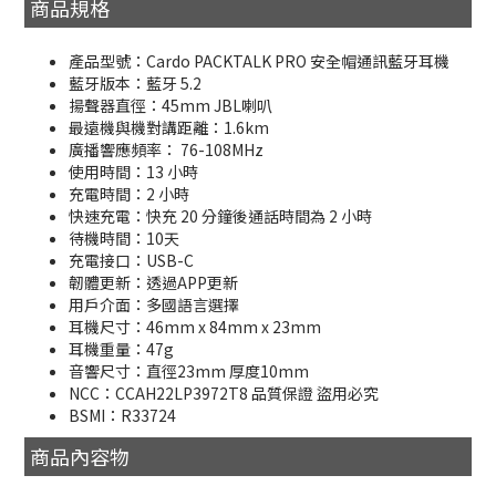
商品規格
產品型號：Cardo PACKTALK PRO 安全帽通訊藍牙耳機
藍牙版本：藍牙 5.2
揚聲器直徑：45mm JBL喇叭
最遠機與機對講距離：1.6km
廣播響應頻率： 76-108MHz
使用時間：13 小時
充電時間：2 小時
快速充電：快充 20 分鐘後通話時間為 2 小時
待機時間：10天
充電接口：USB-C
韌體更新：透過APP更新
用戶介面：多國語言選擇
耳機尺寸：46mm x 84mm x 23mm
耳機重量：47g
音響尺寸：直徑23mm 厚度10mm
NCC：CCAH22LP3972T8 品質保證 盜用必究
BSMI：R33724
商品內容物