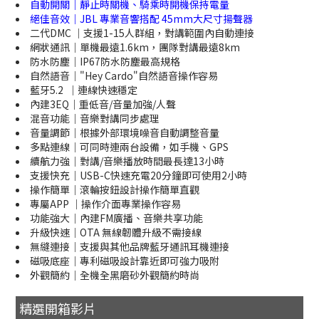
自動開關｜靜止時關機、騎乘時開機保持電量
絕佳音效｜JBL 專業音響搭配 45mm大尺寸揚聲器
二代DMC ｜支援1-15人群組，對講範圍內自動連接
網狀通訊｜單機最遠1.6km，團隊對講最遠8km
防水防塵｜IP67防水防塵最高規格
自然語音｜"Hey Cardo"自然語音操作容易
藍牙5.2 ｜連線快速穩定
內建3EQ｜重低音/音量加強/人聲
混音功能｜音樂對講同步處理
音量調節｜根據外部環境噪音自動調整音量
多點連線｜可同時連兩台設備，如手機、GPS
續航力強｜對講/音樂播放時間最長達13小時
支援快充｜USB-C快速充電20分鐘即可使用2小時
操作簡單｜滾輪按鈕設計操作簡單直觀
專屬APP ｜操作介面專業操作容易
功能強大｜內建FM廣播、音樂共享功能
升級快速｜OTA 無線韌體升級不需接線
無縫連接｜支援與其他品牌藍牙通訊耳機連接
磁吸底座｜專利磁吸設計靠近即可強力吸附
外觀簡約｜全機全黑磨砂外觀簡約時尚
精選開箱影片