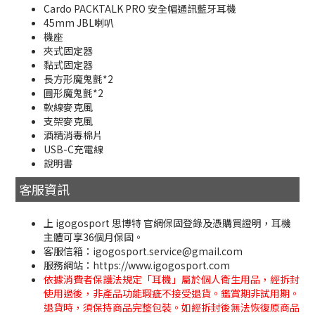
Cardo PACKTALK PRO 安全帽通訊藍牙耳機
45mm JBL喇叭
機座
夾式固定器
黏式固定器
長方形魔鬼氈*2
圓形魔鬼氈*2
軟線麥克風
支架麥克風
酒精消毒棉片
USB-C充電線
說明書
客服資訊
上 igogosport 思博特 官網保固登錄及憑購買證明，耳機
主體可享36個月保固。
客服信箱：igogosport.service@gmail.com
服務網站：https://www.igogosport.com
依據消費者保護法規定「耳機」屬於個人衛生用品，經拆封
使用過後，非產品功能瑕疵不接受退貨。鑑賞期非試用期。
退貨時，須保持商品完整包裝。如經拆封後無法恢復原商品