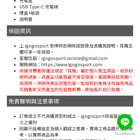
充電盒
USB Type-C 充電線
禮盒+紙袋
說明書
保固資訊
上 igogosport 思博特官網保固登錄及憑購買證明，耳機主
體可享一年保固。
客服信箱：igogosport.service@gmail.com
服務網站：https://www.igogosport.com
依據消費者保護法規定「耳機」屬於個人衛生用品，經拆封
使用過後，非產品功能瑕疵不接受退貨。鑑賞期非試用期。
退貨時，須保持商品完整包裝。如經拆封後無法恢復原商品
可銷售狀況而產生的包裝整新費，將由客戶自行負擔。
免責聲明與注意事項
訂單成立不代表購買契約成立，igogosport保留是訂單成
立之權利
因顯示設備設定及個人觀感之差異，賣場之商品圖片僅供參
立即購買
考，以實際商品為準