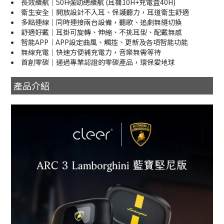
長效續航｜50H強勁總續航 (耳機10H+充電盒40H)
衛生安全｜開放設計不入耳、保護聽力，耳道衛生舒適
多點連線｜同時連接兩台設備，聽歌、追劇無縫切換
舒適好戴｜耳掛可旋轉、伸縮、不挑耳型、配戴無感
智能APP｜APP設定曲風、觸控、更新及各項智能功能
無線充電｜快速方便補充電力，音樂無需等待
首創零碳｜通過專業認證的零碳產品，環保愛地球
產品介紹