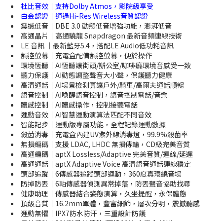
杜比音效｜支持Dolby Atmos，影院級享受
白金認證｜通過Hi-Res Wireless音質認證
震撼低音｜DBE 3.0 動態低音增強功能，澎湃低音
高通晶片｜高通驍龍 Snapdragon 最新音頻連線技術
LE 音訊 ｜最新藍牙5.4，搭配LE Audio低功耗音訊
觸控螢幕｜充電盒配備觸控螢幕，便於操作
環境恆聽｜AI恆聽讓街頭/辦公室/咖啡廳環境音感受一致
聽力保護｜AI動態調整聲音大小聲，保護聽力健康
高清通話｜AI場景檢測算讓戶外/騎車/高爾夫通話順暢
語音控制｜AI喚醒語音控制，語音控制電話/音樂
體感控制｜AI體感操作，控制接聽電話
運動音效｜AI智慧運動演算法匹配不同音效
智能記步｜運動版專屬功能，全程記錄運動數據
殺菌消毒｜充電盒內建UV紫外線消毒燈，99.9%殺菌率
無損編碼｜支援 LDAC, LHDC 無損傳輸，CD級完美音質
高通編碼｜aptX Lossless/Adaptive 完美音質/連線/延遲
高通通話｜aptX Adaptive Voice 高清語音通話連線穩定
頭部追蹤｜6傳感器追蹤頭部運動，360度真環繞音場
防掉防丟｜6軸傳感器偵測異常掉落，防丟聲音協助找尋
健康助理｜傳感器結合姿態演算，久坐提醒，永保體態
頂級音質｜16.2mm單體，豐富細節，層次分明，震撼聽感
運動無懼｜IPX7防水防汗，三重設計防護