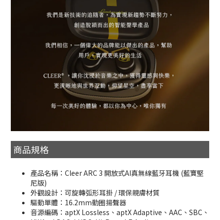
商品規格
產品名稱：Cleer ARC 3 開放式AI真無線藍牙耳機 (藍寶堅
尼版)
外觀設計：可旋轉弧形耳掛 / 環保親膚材質
驅動單體：16.2mm動圈揚聲器
音源編碼：aptX Lossless、aptX Adaptive、AAC、SBC、