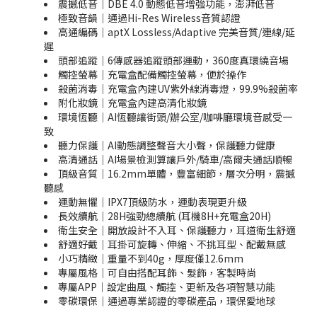
震撼低音｜DBE 4.0 動態低音增強功能，澎湃低音
極致音韻｜通過Hi-Res Wireless音質認證
高通編碼｜aptX Lossless/Adaptive 完美音質/連線/延
遲
頭部追蹤｜6傳感器追蹤頭部運動，360度真環繞音場
觸控螢幕｜充電盒配備觸控螢幕，便於操作
殺菌消毒｜充電盒內建UV紫外線消毒燈，99.9%殺菌率
附化妝鏡｜充電盒內建高清化妝鏡
環境恆聽｜AI恆聽讓街頭/辦公室/咖啡廳環境音感受一
致
聽力保護｜AI動態調整聲音大小聲，保護聽力健康
高清通話｜AI場景檢測算讓戶外/騎車/高爾夫通話順暢
頂級音質｜16.2mm單體，豐富細節，層次分明，震撼
聽感
運動無懼｜IPX7頂級防水，運動表現更升級
長效續航｜28H強勁總續航 (耳機8H+充電盒20H)
衛生安全｜開放設計不入耳、保護聽力，耳道衛生舒適
舒適好戴｜耳掛可旋轉、伸縮、不挑耳型、配戴無感
小巧精緻｜重量不到40g，厚度僅12.6mm
專屬風格｜可自由搭配耳飾、髮飾，客製時尚
專屬APP｜設定曲風、觸控、更新及各項智慧功能
零碳環保｜通過專業認證的零碳產品，環保愛地球