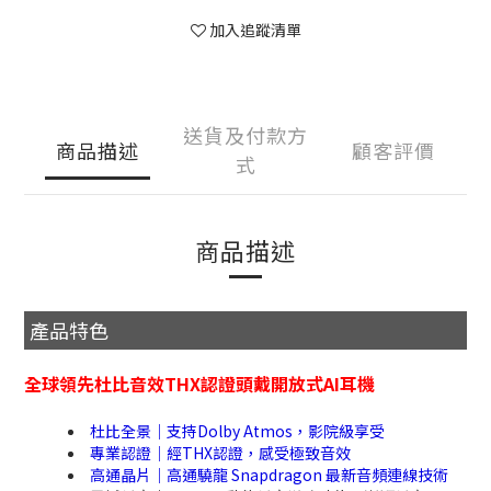
加入追蹤清單
送貨及付款方
商品描述
顧客評價
式
商品描述
產品特色
全球領先杜比音效THX認證頭戴開放式AI耳機
杜比全景｜支持Dolby Atmos，影院級享受
專業認證｜經THX認證，感受極致音效
高通晶片｜高通驍龍 Snapdragon 最新音頻連線技術