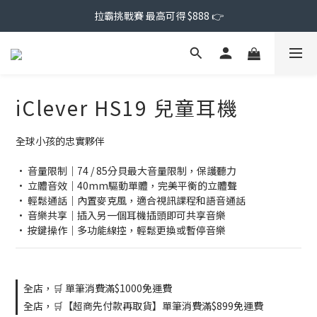
拉霸挑戰賽 最高可得 $888 👉
iClever HS19 兒童耳機
全球小孩的忠實夥伴
• 音量限制｜74 / 85分貝最大音量限制，保護聽力
• 立體音效｜40mm驅動單體，完美平衡的立體聲
• 輕鬆通話｜內置麥克風，適合視訊課程和語音通話
• 音樂共享｜插入另一個耳機插頭即可共享音樂
• 按鍵操作｜多功能線控，輕鬆更換或暫停音樂
全店，🛒 單筆消費滿$1000免運費
全店，🛒【超商先付款再取貨】單筆消費滿$899免運費