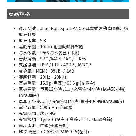
商品規格
產品型號：JLab Epic Sport ANC 3 耳塞式運動降噪真無線
藍牙耳機
藍牙版本：5.3
驅動單體：10mm動圈動鐵雙單體
防水係數：IP66 防水防塵 (耳機)
音頻解碼：SBC /AAC/LDAC /Hi Res
支援協議：HSP / HFP / A2DP / AVRCP
麥克風：MEMS -38dB+/-1dB
響應範圍：20Hz - 20kHz
耳機重量：16.8g (單耳) / 60.6 g (充電盒)
耳機電量：單耳12小時以上 / 充電盒44小時 (總共56小時)
(ANC關閉)
單耳 9 小時以上 / 充電盒31小時 (總共40小時)(ANC開啟)
電池容量：500mAh (充電盒)
充電時間：約2小時
充電接頭：Type-C(快充10分鐘可用1小時50分鐘)
商品產地：中國(美國設計)
NCC 認證：CCAH24LPA650T5(左耳)、