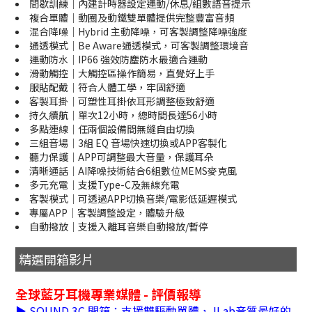
間歇訓練｜內建計時器設定運動/休息/組數語音提示
複合單體｜動圈及動鐵雙單體提供完整豐富音頻
混合降噪｜Hybrid 主動降噪，可客製調整降噪強度
通透模式｜Be Aware通透模式，可客製調整環境音
運動防水｜IP66 強效防塵防水最適合運動
滑動觸控｜大觸控區操作簡易，直覺好上手
服貼配戴｜符合人體工學，牢固舒適
客製耳掛｜可塑性耳掛依耳形調整極致舒適
持久續航｜單次12小時，總時間長達56小時
多點連線｜任兩個設備間無縫自由切換
三組音場｜3組 EQ 音場快速切換或APP客製化
聽力保護｜APP可調整最大音量，保護耳朵
清晰通話｜AI降噪技術結合6組數位MEMS麥克風
多元充電｜支援Type-C及無線充電
客製模式｜可透過APP切換音樂/電影低延遲模式
專屬APP｜客製調整設定，體驗升級
自動撥放｜支援入離耳音樂自動撥放/暫停
精選開箱影片
全球藍牙耳機專業媒體 - 評價報導
▶ SOUND 3C 開箱：支援雙驅動單體，JLab音質最好的