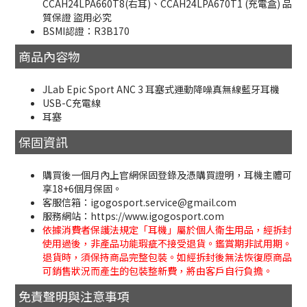
CCAH24LPA660T8(右耳)、CCAH24LPA670T1 (充電盒) 品
質保證 盜用必究
BSMI認證：R3B170
商品內容物
JLab Epic Sport ANC 3 耳塞式運動降噪真無線藍牙耳機
USB-C充電線
耳塞
保固資訊
購買後一個月內上官網保固登錄及憑購買證明，耳機主體可
享18+6個月保固。
客服信箱：igogosport.service@gmail.com
服務網站：https://www.igogosport.com
依據消費者保護法規定「耳機」屬於個人衛生用品，經拆封
使用過後，非產品功能瑕疵不接受退貨。鑑賞期非試用期。
退貨時，須保持商品完整包裝。如經拆封後無法恢復原商品
可銷售狀況而產生的包裝整新費，將由客戶自行負擔。
免責聲明與注意事項