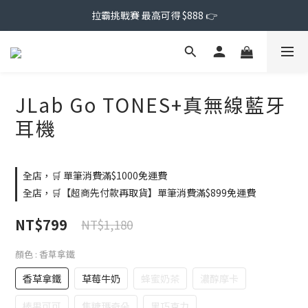
拉霸挑戰賽 最高可得 $888 👉
JLab Go TONES+真無線藍牙
耳機
全店，🛒 單筆消費滿$1000免運費
全店，🛒【超商先付款再取貨】單筆消費滿$899免運費
NT$799
NT$1,180
顏色
: 香草拿鐵
香草拿鐵
草莓牛奶
蜂蜜奶茶
濃醇摩卡
榛果可可
焦糖瑪奇朵
黑巧克力