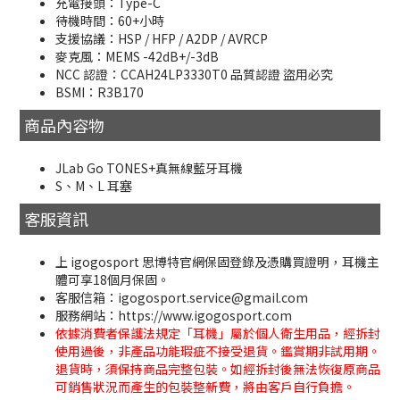
充電接頭：Type-C
待機時間：60+小時
支援協議：HSP / HFP / A2DP / AVRCP
麥克風：MEMS -42dB+/-3dB
NCC 認證：CCAH24LP3330T0 品質認證 盜用必究
BSMI：R3B170
商品內容物
JLab Go TONES+真無線藍牙耳機
S、M、L 耳塞
客服資訊
上 igogosport 思博特官網保固登錄及憑購買證明，耳機主
體可享18個月保固。
客服信箱：igogosport.service@gmail.com
服務網站：https://www.igogosport.com
依據消費者保護法規定「耳機」屬於個人衛生用品，經拆封
使用過後，非產品功能瑕疵不接受退貨。鑑賞期非試用期。
退貨時，須保持商品完整包裝。如經拆封後無法恢復原商品
可銷售狀況而產生的包裝整新費，將由客戶自行負擔。