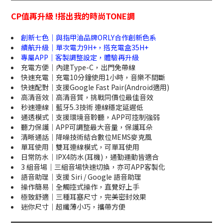
CP值再升級 !搭出我的時尚TONE調
創新七色｜與指甲油品牌ORLY合作創新色系
續航升級｜單次電力9H+，搭充電盒35H+
專屬APP｜客製調整設定，體驗再升級
充電方便｜內建Type-C，出門免帶線
快速充電｜充電10分鐘使用1小時，音樂不間斷
快速配對｜支援Google Fast Pair(Android適用)
高清音效｜高清音質，挑戰同價位最佳音效
秒速連線｜藍牙5.3技術 連線穩定延遲低
通透模式｜支援環境音聆聽，APP可控制強弱
聽力保護｜APP可調整最大音量，保護耳朵
清晰通話｜降噪技術結合數位MEMS麥克風
單耳使用｜雙耳連線模式，可單耳使用
日常防水｜IPX4防水(耳機)，通勤運動皆適合
3 組音場｜三組音場快速切換，亦可APP客製化
語音助理｜支援 Siri / Google 語音助理
操作簡易｜全觸控式操作，直覺好上手
極致舒適｜三種耳塞尺寸，完美密封效果
迷你尺寸｜超纖薄小巧，攜帶方便